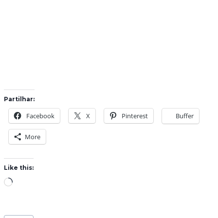
Partilhar:
Facebook
X
Pinterest
Buffer
More
Like this:
L
o
a
Post