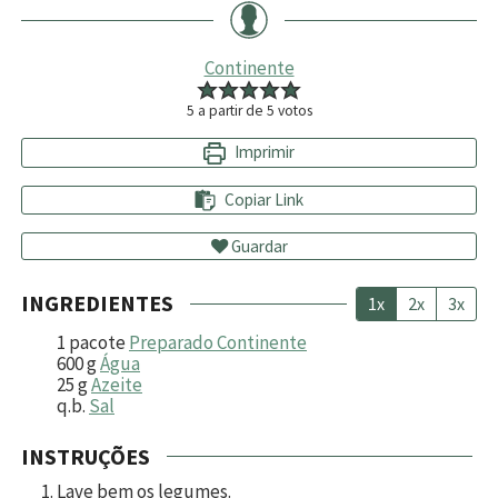
Continente
5
a partir de
5
votos
Imprimir
Copiar Link
Guardar
INGREDIENTES
1x
2x
3x
1
pacote
Preparado Continente
600
g
Água
25
g
Azeite
q.b.
Sal
INSTRUÇÕES
Lave bem os legumes.