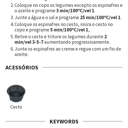
Coloque no copo os legumes excepto os espinafres e
o azeite e programe
3 min/100ºC/vel 1
.
Junte a água e o sal e programe
25 min/100ºC/vel 1
.
Coloque os espinafres no cesto, insira o cesto no
copo e programe
5 min/100ºC/vel 1
,
Retire o cesto e triture os legumes durante
2
min/vel 3-5-7
aumentando progressivamente.
Junte os espinafres ao creme e regue com um fio de
azeite.
ACESSÓRIOS
Cesto
KEYWORDS