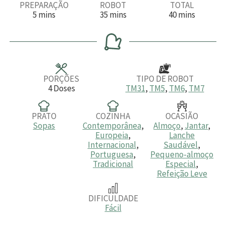
PREPARAÇÃO
ROBOT
TOTAL
m
m
m
5
mins
35
mins
40
mins
i
i
i
n
n
n
u
u
u
t
t
t
o
o
o
s
s
s
PORÇÕES
TIPO DE ROBOT
4
Doses
TM31
,
TM5
,
TM6
,
TM7
PRATO
COZINHA
OCASIÃO
Sopas
Contemporânea
,
Almoço
,
Jantar
,
Europeia
,
Lanche
Internacional
,
Saudável
,
Portuguesa
,
Pequeno-almoço
Tradicional
Especial
,
Refeição Leve
DIFICULDADE
Fácil