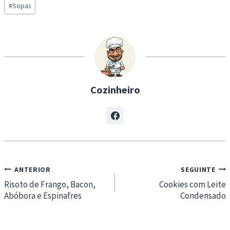
d
#
Sopas
Tags:
i
n
g
…
Cozinheiro
Navegação
ANTERIOR
SEGUINTE
de
Risoto de Frango, Bacon,
Cookies com Leite
Abóbora e Espinafres
Condensado
artigos