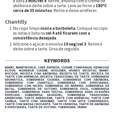
e bata
3 min/vel 4
. Retire, envolva com o creme de
abóbora e deite sobre a tarte. Leve ao forno a
180ºC
cerca de 35 minutos
. Retire e deixe arrefecer.
Chantilly
No copo limpo
insira a borboleta
. Coloque no copo
as natas e bata na
vel 4 até ficarem com a
consistência desejada
.
Adicione o açúcar e envolva
10 seg/vel 3
. Retire e
deite sobre a tarte. Sirva de seguida.
KEYWORDS
BIMBY, BIMBYWORLD, CHEF EXPRESS, CUISINE COMPANION, KENWOOD
KCOOK, MONSIEUR CUISINE, MOULINEX, MUNDO RECEITAS BIMBY,
MYCOOK, RECEITA COM ABÓBORA, RECEITA DE TARTE, RECEITA DE
TARTE COM AMÊNDOA, RECEITA TRADICIONAL DE TARTE, SOBREMESA
AROMÁTICA, SOBREMESA CASEIRA, SOBREMESA COM ABÓBORA,
SOBREMESA COM CHANTILLY, SOBREMESA COM ESPECIARIAS,
SOBREMESA COM NOZES, SOBREMESA DE INVERNO, SOBREMESA DE
NATAL, SOBREMESA DE OUTONO, SOBREMESA FÁCIL, SOBREMESA
GOURMET, SOBREMESA PARA FESTAS, SOBREMESA PARA OCASIÕES
ESPECIAIS, SOBREMESA SAUDÁVEL, SOBREMESA TRADICIONAL
AMERICANA, TARTE AMERICANA, TARTE COM AMÊNDOA, TARTE COM
CANELA, TARTE COM GENGIBRE, TARTE COM LEITE CONDENSADO,
TARTE COM MASSA CROCANTE, TARTE CREMOSA, TARTE DE ABÓBORA
E ESPECIARIAS, TARTE DE OUTONO, THERMOMIX, YÄMMI