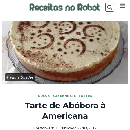
Skip
to
content
© Paula Guedes
BOLOS
|
SOBREMESAS
|
TARTES
Tarte de Abóbora à
Americana
Por
Vorwerk
Publicado
22/03/2017