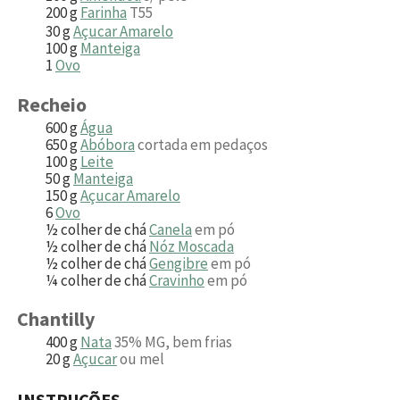
200
g
Farinha
T55
30
g
Açucar Amarelo
100
g
Manteiga
1
Ovo
Recheio
600
g
Água
650
g
Abóbora
cortada em pedaços
100
g
Leite
50
g
Manteiga
150
g
Açucar Amarelo
6
Ovo
½
colher de chá
Canela
em pó
½
colher de chá
Nóz Moscada
½
colher de chá
Gengibre
em pó
¼
colher de chá
Cravinho
em pó
Chantilly
400
g
Nata
35% MG, bem frias
20
g
Açucar
ou mel
INSTRUÇÕES