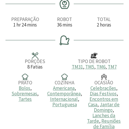
PREPARAÇÃO
ROBOT
TOTAL
h
m
m
h
1
hr
24
mins
36
mins
2
horas
o
i
i
o
r
n
n
r
a
u
u
a
t
t
s
o
o
s
s
PORÇÕES
TIPO DE ROBOT
8
Fatias
TM31
,
TM5
,
TM6
,
TM7
PRATO
COZINHA
OCASIÃO
Bolos
,
Americana
,
Celebrações
,
Sobremesas
,
Contemporânea
,
Dias Festivos
,
Tartes
Internacional
,
Encontros em
Portuguesa
Casa
,
Jantar de
Domingo
,
Lanches da
Tarde
,
Reuniões
de Família