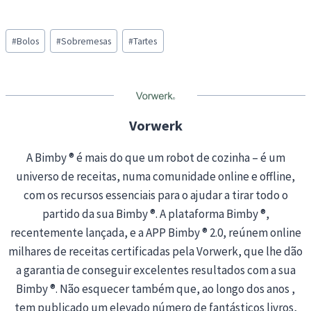
o
a
Post
d
#
Bolos
#
Sobremesas
#
Tartes
Tags:
i
n
g
…
Vorwerk
A Bimby ® é mais do que um robot de cozinha – é um
universo de receitas, numa comunidade online e offline,
com os recursos essenciais para o ajudar a tirar todo o
partido da sua Bimby ®. A plataforma Bimby ®,
recentemente lançada, e a APP Bimby ® 2.0, reúnem online
milhares de receitas certificadas pela Vorwerk, que lhe dão
a garantia de conseguir excelentes resultados com a sua
Bimby ®. Não esquecer também que, ao longo dos anos ,
tem publicado um elevado número de fantásticos livros,