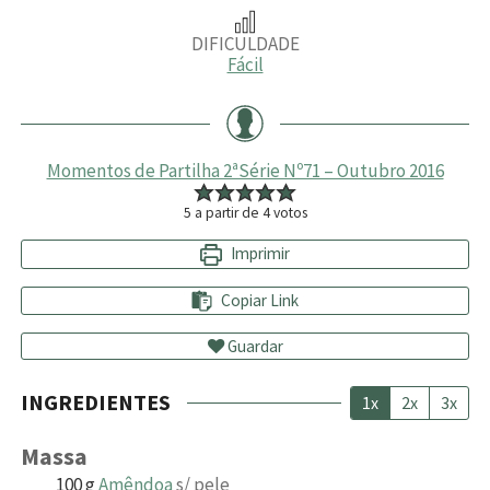
DIFICULDADE
Fácil
Momentos de Partilha 2ªSérie Nº71 – Outubro 2016
5
a partir de
4
votos
Imprimir
Copiar Link
Guardar
INGREDIENTES
1x
2x
3x
Massa
100
g
Amêndoa
s/ pele