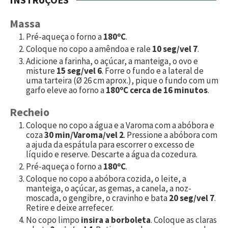
Massa
Pré-aqueça o forno a
180ºC
.
Coloque no copo a amêndoa e rale
10 seg/vel 7
.
Adicione a farinha, o açúcar, a manteiga, o ovo e
misture
15 seg/vel 6
. Forre o fundo e a lateral de
uma tarteira (Ø 26 cm aprox.), pique o fundo com um
garfo eleve ao forno a
180ºC cerca de 16 minutos
.
Recheio
Coloque no copo a água e a Varoma com a abóbora e
coza
30 min/Varoma/vel 2
. Pressione a abóbora com
a ajuda da espátula para escorrer o excesso de
líquido e reserve. Descarte a água da cozedura.
Pré-aqueça o forno a
180ºC
.
Coloque no copo a abóbora cozida, o leite, a
manteiga, o açúcar, as gemas, a canela, a noz-
moscada, o gengibre, o cravinho e bata
20 seg/vel 7
.
Retire e deixe arrefecer.
No copo limpo
insira a borboleta
. Coloque as claras