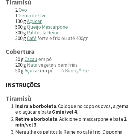
Tiramisù
2
Ovo
1
Gema de Ovo
130
g
Açucar
500
g
Queijo Mascarpone
300
g
Palitos la Reine
300
g
Café
forte e frio ou até 400gr
Cobertura
20
g
Cacau
em pó
200
g
Nata
vegetais bem frias
50
g
Açucar
em pó
A Bimby® Faz
INSTRUÇÕES
Tiramisù
Insira a borboleta
. Coloque no copo os ovos, a gema
e o açúcar e bata
6 min/vel 4
.
Retire a borboleta
. Adicione o mascarpone e bata
2
min/vel 3
.
Mergulhe os palitos la Reine no café frio. Disponha