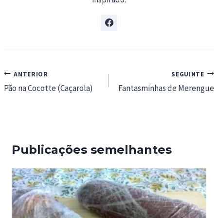
Navegação
ANTERIOR
SEGUINTE
de
Pão na Cocotte (Caçarola)
Fantasminhas de Merengue
artigos
Publicações semelhantes