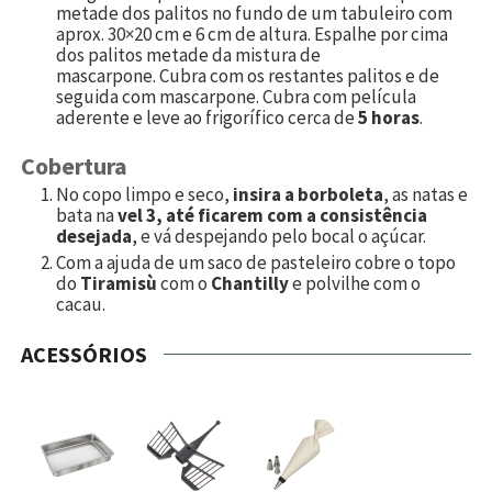
metade dos palitos no fundo de um tabuleiro com
aprox. 30×20 cm e 6 cm de altura. Espalhe por cima
dos palitos metade da mistura de
mascarpone. Cubra com os restantes palitos e de
seguida com mascarpone. Cubra com película
aderente e leve ao frigorífico cerca de
5 horas
.
Cobertura
No copo limpo e seco,
insira a borboleta
, as natas e
bata na
vel 3, até ficarem com a consistência
desejada
, e vá despejando pelo bocal o açúcar.
Com a ajuda de um saco de pasteleiro cobre o topo
do
Tiramisù
com o
Chantilly
e polvilhe com o
cacau.
ACESSÓRIOS