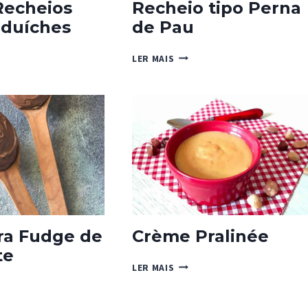
Recheios
Recheio tipo Perna
nduíches
de Pau
RECHEIO
LER MAIS
TIPO
IOS
PERNA
DE
ÍCHES
PAU
ra Fudge de
Crème Pralinée
te
CRÈME
LER MAIS
PRALINÉE
TURA