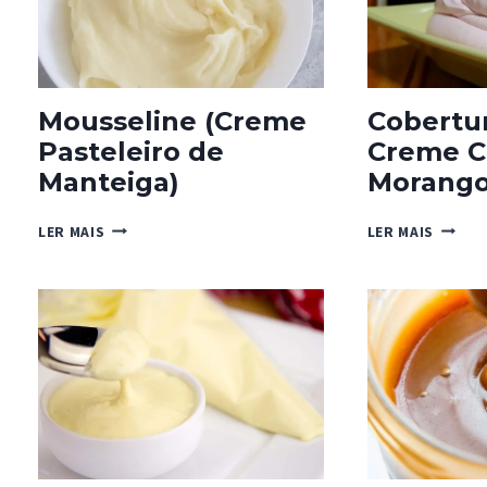
Mousseline (Creme
Cobertu
Pasteleiro de
Creme C
Manteiga)
Morang
MOUSSELINE
COBER
LER MAIS
LER MAIS
(CREME
CREME
PASTELEIRO
CORNE
DE
DE
MANTEIGA)
MORAN