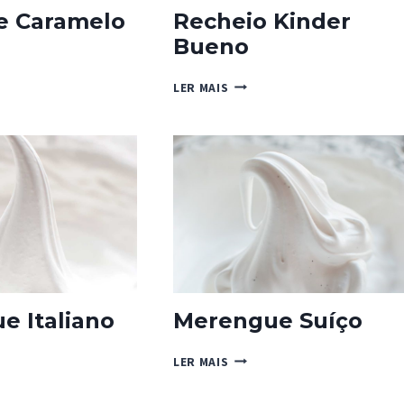
e Caramelo
Recheio Kinder
Bueno
RECHEIO
LER MAIS
KINDER
ELO
BUENO
DO
e Italiano
Merengue Suíço
GUE
MERENGUE
LER MAIS
NO
SUÍÇO