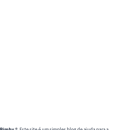
Bimby ®
. Este site é um simples blog de ajuda para a