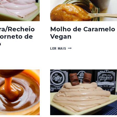
ra/Recheio
Molho de Caramelo
orneto de
Vegan
o
MOLHO
LER MAIS
DE
TURA/RECHEIO
CARAMELO
VEGAN
TO
GO