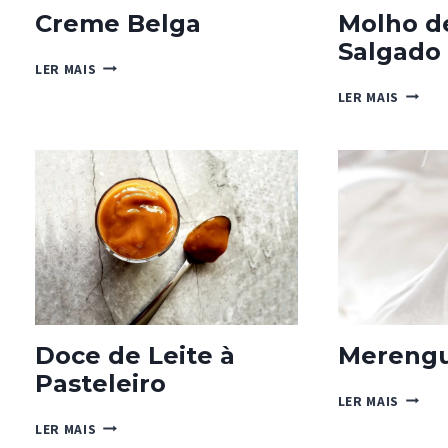
Creme Belga
Molho d
Salgado
CREME
LER MAIS
BELGA
MOLHO
LER MAIS
DE
CARAM
SALGA
Doce de Leite à
Merengu
Pasteleiro
MEREN
LER MAIS
ITALIA
DOCE
LER MAIS
DE