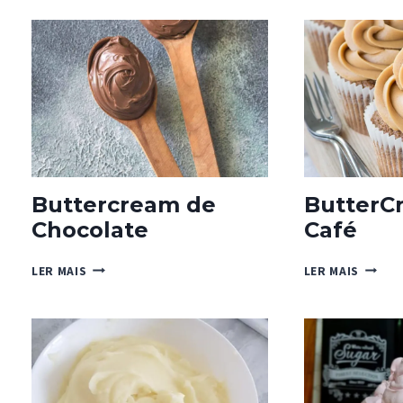
DE
CHOCO
Buttercream de
ButterC
Chocolate
Café
BUTTERCREAM
BUTTE
LER MAIS
LER MAIS
DE
COM
CHOCOLATE
CAFÉ