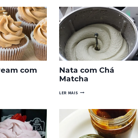
LATE
ream com
Nata com Chá
Matcha
RCREAM
NATA
LER MAIS
COM
CHÁ
MATCHA