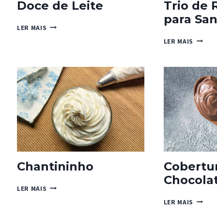
Doce de Leite
Trio de 
para Sa
DOCE
LER MAIS
DE
TRIO
LER MAIS
LEITE
DE
RECHE
PARA
SANDU
Chantininho
Cobertu
Chocola
CHANTININHO
LER MAIS
COBER
LER MAIS
FUDGE