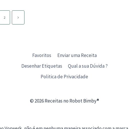
Página
2
seguinte
Favoritos
Enviar uma Receita
Desenhar Etiquetas
Qual a sua Dúvida ?
Politica de Privacidade
© 2026 Receitas no Robot Bimby®
upo Vorwerk, não é em nenhuma maneira associado com a marca