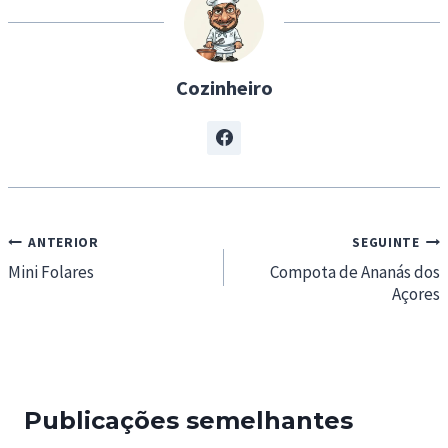
g
…
Cozinheiro
Navegação
ANTERIOR
SEGUINTE
de
Mini Folares
Compota de Ananás dos
Açores
artigos
Publicações semelhantes