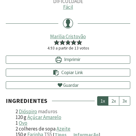
DIFICULDADE
Fácil
Marilia Cristovão
4.93
a partir de
13
votos
Imprimir
Copiar Link
Guardar
INGREDIENTES
1x
2x
3x
2
Dióspiro
maduros
120
g
Açúcar Amarelo
1
Ovo
2
colheres de sopa
Azeite
150
g
Farinha
T55
[
Tipos
Informação
]