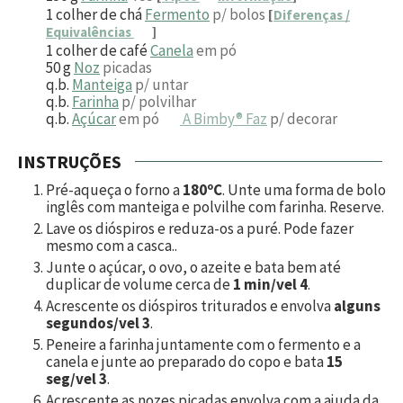
1
colher de chá
Fermento
p/ bolos
[
Diferenças /
Equivalências
]
1
colher de café
Canela
em pó
50
g
Noz
picadas
q.b.
Manteiga
p/ untar
q.b.
Farinha
p/ polvilhar
q.b.
Açúcar
em pó
A Bimby® Faz
p/ decorar
INSTRUÇÕES
Pré-aqueça o forno a
180ºC
. Unte uma forma de bolo
inglês com manteiga e polvilhe com farinha. Reserve.
Lave os dióspiros e reduza-os a puré. Pode fazer
mesmo com a casca..
Junte o açúcar, o ovo, o azeite e bata bem até
duplicar de volume cerca de
1 min/vel 4
.
Acrescente os dióspiros triturados e envolva
alguns
segundos/vel 3
.
Peneire a farinha juntamente com o fermento e a
canela e junte ao preparado do copo e bata
15
seg/vel 3
.
Acrescente as nozes picadas envolva com a ajuda da