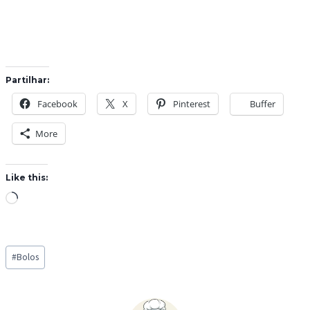
Partilhar:
Facebook
X
Pinterest
Buffer
More
Like this:
L
o
a
Post
d
#
Bolos
Tags:
i
n