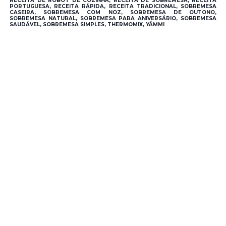
RECEITA DE ROBOT DE COZINHA, RECEITA DE SOBREMESA, RECEITA
PORTUGUESA, RECEITA RÁPIDA, RECEITA TRADICIONAL, SOBREMESA
CASEIRA, SOBREMESA COM NOZ, SOBREMESA DE OUTONO,
SOBREMESA NATURAL, SOBREMESA PARA ANIVERSÁRIO, SOBREMESA
SAUDÁVEL, SOBREMESA SIMPLES, THERMOMIX, YÄMMI