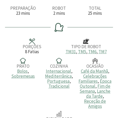
PREPARAÇÃO
ROBOT
TOTAL
m
m
m
23
mins
2
mins
25
mins
i
i
i
n
n
n
u
u
u
t
t
t
o
o
o
s
s
s
PORÇÕES
TIPO DE ROBOT
8
Fatias
TM31
,
TM5
,
TM6
,
TM7
PRATO
COZINHA
OCASIÃO
Bolos
,
Internacional
,
Café da Manhã
,
Sobremesas
Mediterrânica
,
Celebrações
Portuguesa
,
Familiares
,
Época
Tradicional
Outonal
,
Fim de
Semana
,
Lanche
da Tarde
,
Receção de
Amigos