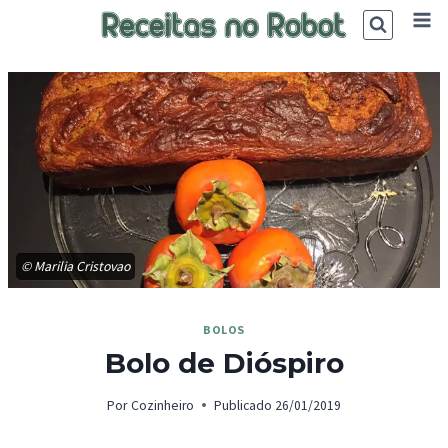
Skip
to
content
© Marilia Cristovao
BOLOS
Bolo de Dióspiro
Por
Cozinheiro
Publicado
26/01/2019