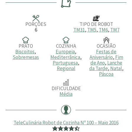
u
u
u
t
t
t
o
o
o
s
s
s
PORÇÕES
TIPO DE ROBOT
6
TM31
,
TM5
,
TM6
,
TM7
PRATO
COZINHA
OCASIÃO
Biscoitos
,
Europeia
,
Festas de
Sobremesas
Mediterrânica
,
Aniversário
,
Fim
Portuguesa
,
de Ano
,
Lanche
Regional
da Tarde
,
Natal
,
Páscoa
DIFICULDADE
Média
TeleCulinária Robot de Cozinha Nº 100 – Maio 2016