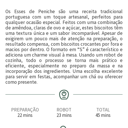
Os Esses de Peniche são uma receita tradicional
portuguesa com um toque artesanal, perfeitos para
qualquer ocasião especial. Feitos com uma combinação
de amêndoa, claras de ovo e açúcar, estes biscoitos têm
uma textura única e um sabor incomparável. Apesar de
exigirem um pouco mais de atenção na preparação, o
resultado compensa, com biscoitos crocantes por fora e
macios por dentro. O formato em “S” é característico e
adiciona um charme visual à mesa. Usando um robot de
cozinha, todo o processo se torna mais prático e
eficiente, especialmente no preparo da massa e na
incorporação dos ingredientes. Uma escolha excelente
para servir em festas, acompanhar um chá ou oferecer
como presente.
PREPARAÇÃO
ROBOT
TOTAL
m
m
m
22
mins
23
mins
45
mins
i
i
i
n
n
n