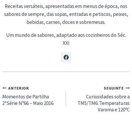
Receitas versáteis, apresentadas em menus de época, nos
sabores de sempre, das sopas, entradas e petiscos, peixes,
bebidas, carnes, doces e sobremesas.
Um mundo de sabores, adaptado aos cozinheiros do Séc.
XXI
Navegação
ANTERIOR
SEGUINTE
de
Momentos de Partilha
Curiosidades sobre a
2ªSérie Nº66 – Maio 2016
TM5/TM6: Temperaturas
artigos
Varoma e 120ºC