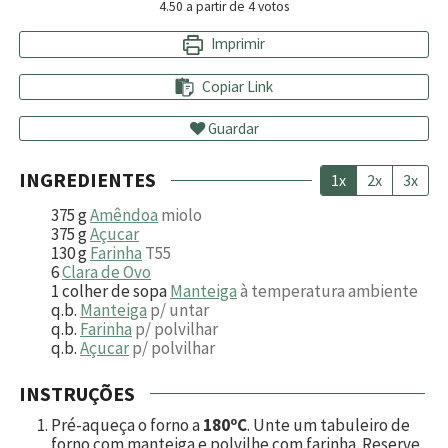
4.50
a partir de
4
votos
Imprimir
Copiar Link
Guardar
INGREDIENTES
1x
2x
3x
375
g
Amêndoa
miolo
375
g
Açucar
130
g
Farinha
T55
6
Clara de Ovo
1
colher de sopa
Manteiga
à temperatura ambiente
q.b.
Manteiga
p/ untar
q.b.
Farinha
p/ polvilhar
q.b.
Açucar
p/ polvilhar
INSTRUÇÕES
Pré-aqueça o forno a
180ºC
. Unte um tabuleiro de
forno com manteiga e polvilhe com farinha. Reserve.