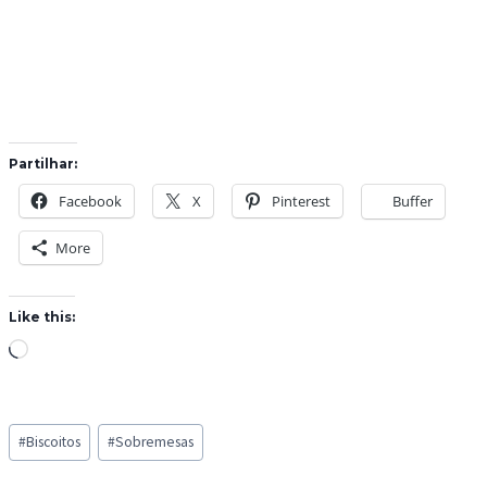
Partilhar:
Facebook
X
Pinterest
Buffer
More
Like this:
L
o
a
Post
d
#
Biscoitos
#
Sobremesas
Tags:
i