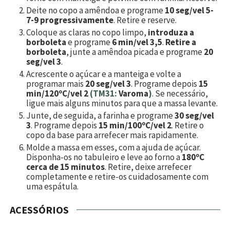
Deite no copo a amêndoa e programe
10 seg/vel 5-
7-9 progressivamente
. Retire e reserve.
Coloque as claras no copo limpo,
introduza a
borboleta
e programe
6 min/vel 3,5
.
Retire a
borboleta
, junte a amêndoa picada e programe
20
seg/vel 3
.
Acrescente o açúcar e a manteiga e volte a
programar mais
20 seg/vel 3
. Programe depois
15
min/120ºC/vel 2
(TM31:
Varoma
)
. Se necessário,
ligue mais alguns minutos para que a massa levante.
Junte, de seguida, a farinha e programe
30 seg/vel
3
. Programe depois
15 min/100ºC/vel 2
. Retire o
copo da base para arrefecer mais rapidamente.
Molde a massa em esses, com a ajuda de açúcar.
Disponha-os no tabuleiro e leve ao forno a
180ºC
cerca de 15 minutos
. Retire, deixe arrefecer
completamente e retire-os cuidadosamente com
uma espátula.
ACESSÓRIOS