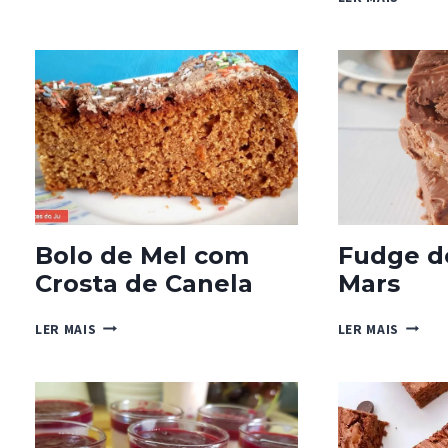
BOLACHAS
DE
OREO®
“SANG
HALLO
Bolo de Mel com
Fudge d
Crosta de Canela
Mars
BOLO
FUDGE
LER MAIS
LER MAIS
DE
DE
MEL
CHOCO
COM
MARS
CROSTA
DE