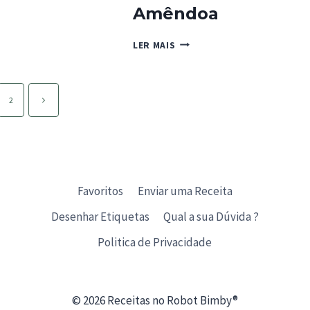
Amêndoa
CHEESECAKE
LER MAIS
RA
DE
FORNO
TURA
COM
CARAMELO
Página
2
DEIRO
E
seguinte
AMÊNDOA
Favoritos
Enviar uma Receita
Desenhar Etiquetas
Qual a sua Dúvida ?
Politica de Privacidade
© 2026 Receitas no Robot Bimby®