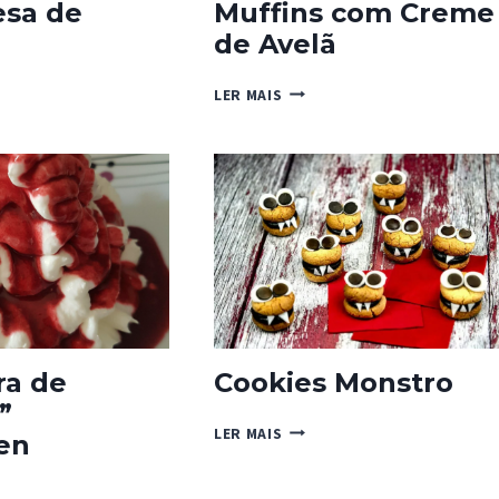
sa de
Muffins com Creme
de Avelã
MESA
MUFFINS
LER MAIS
COM
NA
CREME
DE
AVELÃ
ra de
Cookies Monstro
”
COOKIES
LER MAIS
en
MONSTRO
TURA