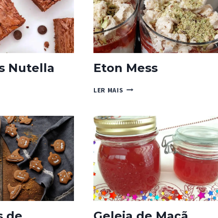
s Nutella
Eton Mess
IES
ETON
LER MAIS
LA
MESS
s de
Geleia de Maçã