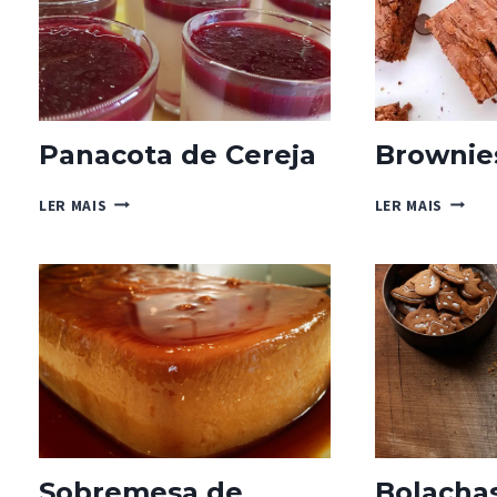
CANELA
Panacota de Cereja
Brownie
PANACOTA
BROWN
LER MAIS
LER MAIS
DE
NUTEL
CEREJA
Sobremesa de
Bolacha