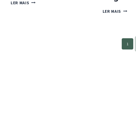
QUEQUES
LER MAIS
DE
BOLO
LER MAIS
MAÇÃ
DE
E
CENOU
LIMÃO
COM
COBER
Page
DE
1
navigation
BRIGA
DE
COCO