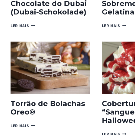
Chocolate do Dubai
Sobreme
(Dubai-Schokolade)
Gelatina
CHOCOLATE
SOBRE
LER MAIS
LER MAIS
DO
DE
DUBAI
GELATI
(DUBAI-
SCHOKOLADE)
Torrão de Bolachas
Cobertu
Oreo®
“Sangue
Hallowe
TORRÃO
LER MAIS
DE
COBER
LER MAIS