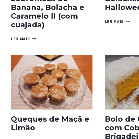
Banana, Bolacha e
Hallowe
Caramelo II (com
BOLAC
LER MAIS
cuajada)
DE
HALLO
SOBREMESA
LER MAIS
DE
BANANA,
BOLACHA
E
CARAMELO
II
(COM
CUAJADA)
Queques de Maçã e
Bolo de
Limão
com Cob
Brigadei