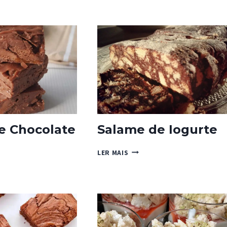
UE”
WEEN
e Chocolate
Salame de Iogurte
SALAME
LER MAIS
DE
IOGURTE
LATE