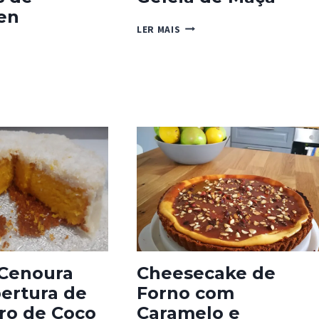
en
GELEIA
LER MAIS
DE
HAS
MAÇÃ
WEEN
 Cenoura
Cheesecake de
ertura de
Forno com
ro de Coco
Caramelo e