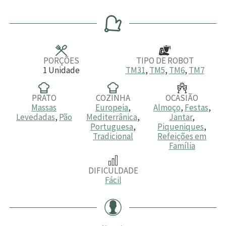
o
i
i
o
i
r
n
n
r
n
a
u
u
a
u
s
t
t
s
t
o
o
o
s
s
s
PORÇÕES
TIPO DE ROBOT
1
Unidade
TM31
,
TM5
,
TM6
,
TM7
PRATO
COZINHA
OCASIÃO
Massas
Europeia
,
Almoço
,
Festas
,
Levedadas
,
Pão
Mediterrânica
,
Jantar
,
Portuguesa
,
Piqueniques
,
Tradicional
Refeições em
Família
DIFICULDADE
Fácil