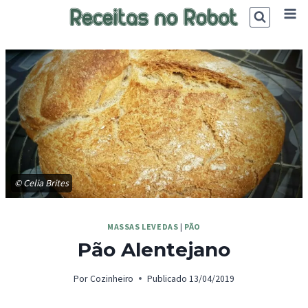
Skip
to
content
© Celia Brites
MASSAS LEVEDAS
|
PÃO
Pão Alentejano
Por
Cozinheiro
Publicado
13/04/2019