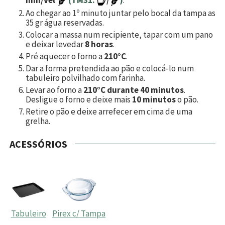
min/vel
(TM31:
/
)
.
Ao chegar ao 1º minuto juntar pelo bocal da tampa as
35
gr água reservadas.
Colocar a massa num recipiente, tapar com um pano
e deixar levedar
8 horas
.
Pré aquecer o forno a
210°C
.
Dar a forma pretendida ao pão e colocá-lo num
tabuleiro polvilhado com farinha.
Levar ao forno a
210°C durante 40 minutos
.
Desligue o forno e deixe mais
10 minutos
o pão.
Retire o pão e deixe arrefecer em cima de uma
grelha.
ACESSÓRIOS
Tabuleiro
Pirex c/ Tampa