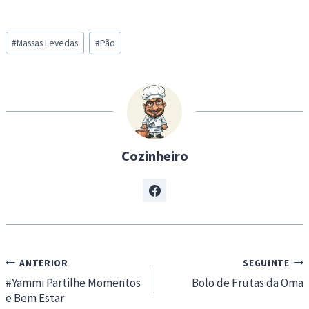
o
a
Post
d
#
Massas Levedas
#
Pão
Tags:
i
n
g
…
Cozinheiro
Navegação
ANTERIOR
SEGUINTE
de
#Yammi Partilhe Momentos
Bolo de Frutas da Oma
e Bem Estar
artigos