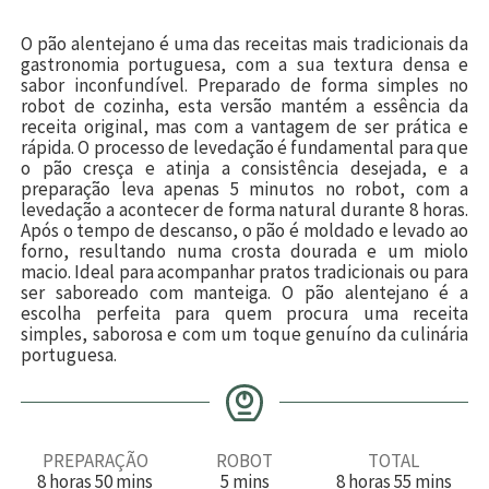
O pão alentejano é uma das receitas mais tradicionais da
gastronomia portuguesa, com a sua textura densa e
sabor inconfundível. Preparado de forma simples no
robot de cozinha, esta versão mantém a essência da
receita original, mas com a vantagem de ser prática e
rápida. O processo de levedação é fundamental para que
o pão cresça e atinja a consistência desejada, e a
preparação leva apenas 5 minutos no robot, com a
levedação a acontecer de forma natural durante 8 horas.
Após o tempo de descanso, o pão é moldado e levado ao
forno, resultando numa crosta dourada e um miolo
macio. Ideal para acompanhar pratos tradicionais ou para
ser saboreado com manteiga. O pão alentejano é a
escolha perfeita para quem procura uma receita
simples, saborosa e com um toque genuíno da culinária
portuguesa.
PREPARAÇÃO
ROBOT
TOTAL
h
m
m
h
m
8
horas
50
mins
5
mins
8
horas
55
mins