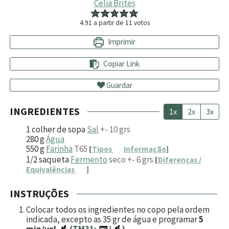
Celia Brites
4.91
a partir de
11
votos
Imprimir
Copiar Link
Guardar
INGREDIENTES
1x
2x
3x
1
colher de sopa
Sal
+- 10 grs
280
g
Água
550
g
Farinha
T65
[
Tipos
Informação
]
1/2
saqueta
Fermento
seco +- 6 grs
[
Diferenças /
Equivalências
]
INSTRUÇÕES
Colocar todos os ingredientes no copo pela ordem
indicada, excepto as
35
gr de água e programar
5