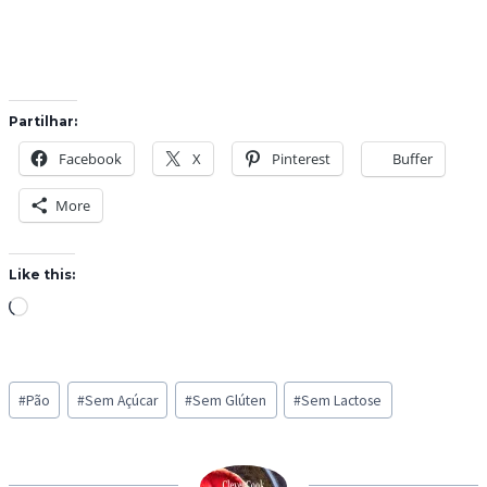
Partilhar:
Facebook
X
Pinterest
Buffer
More
Like this:
L
o
a
Post
d
#
Pão
#
Sem Açúcar
#
Sem Glúten
#
Sem Lactose
Tags:
i
n
g