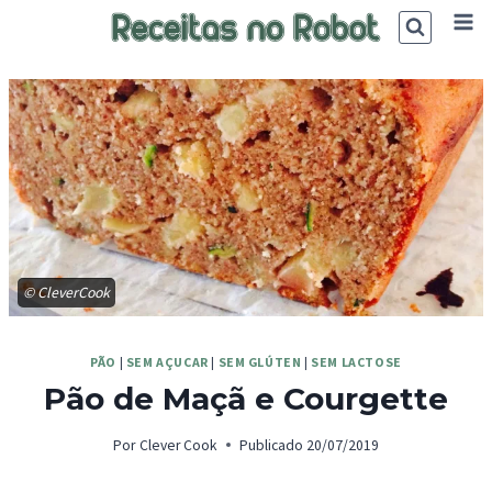
Skip
to
content
© CleverCook
PÃO
|
SEM AÇUCAR
|
SEM GLÚTEN
|
SEM LACTOSE
Pão de Maçã e Courgette
Por
Clever Cook
Publicado
20/07/2019