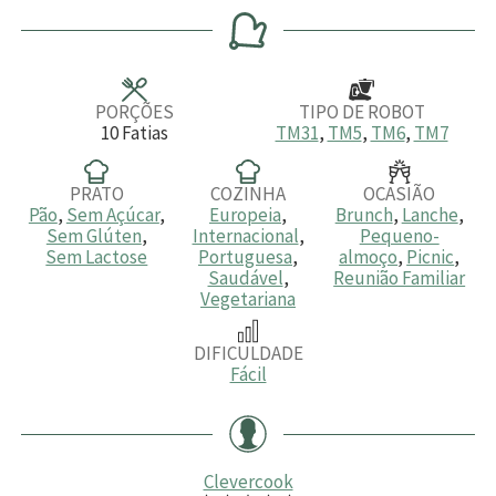
n
n
n
u
u
u
t
t
t
o
o
o
s
s
s
PORÇÕES
TIPO DE ROBOT
10
Fatias
TM31
,
TM5
,
TM6
,
TM7
PRATO
COZINHA
OCASIÃO
Pão
,
Sem Açúcar
,
Europeia
,
Brunch
,
Lanche
,
Sem Glúten
,
Internacional
,
Pequeno-
Sem Lactose
Portuguesa
,
almoço
,
Picnic
,
Saudável
,
Reunião Familiar
Vegetariana
DIFICULDADE
Fácil
Clevercook