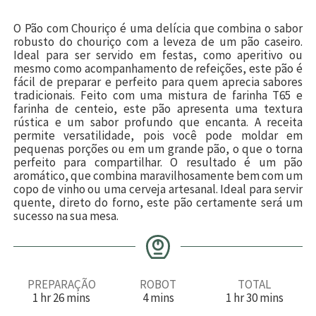
O Pão com Chouriço é uma delícia que combina o sabor
robusto do chouriço com a leveza de um pão caseiro.
Ideal para ser servido em festas, como aperitivo ou
mesmo como acompanhamento de refeições, este pão é
fácil de preparar e perfeito para quem aprecia sabores
tradicionais. Feito com uma mistura de farinha T65 e
farinha de centeio, este pão apresenta uma textura
rústica e um sabor profundo que encanta. A receita
permite versatilidade, pois você pode moldar em
pequenas porções ou em um grande pão, o que o torna
perfeito para compartilhar. O resultado é um pão
aromático, que combina maravilhosamente bem com um
copo de vinho ou uma cerveja artesanal. Ideal para servir
quente, direto do forno, este pão certamente será um
sucesso na sua mesa.
PREPARAÇÃO
ROBOT
TOTAL
h
m
m
h
m
1
hr
26
mins
4
mins
1
hr
30
mins
o
i
i
o
i