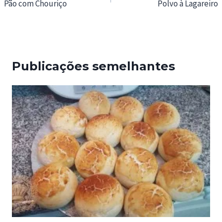
de
Pão com Chouriço
Polvo à Lagareiro
artigos
Publicações semelhantes