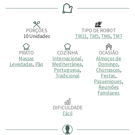
r
n
n
r
n
a
u
u
a
u
t
t
t
o
o
o
s
s
s
PORÇÕES
TIPO DE ROBOT
10
Unidades
TM31
,
TM5
,
TM6
,
TM7
PRATO
COZINHA
OCASIÃO
Massas
Internacional
,
Almoços de
Levedadas
,
Pão
Mediterrânea
,
Domingo
,
Portuguesa
,
Churrascos
,
Tradicional
Festas
,
Piqueniques
,
Reuniões
Familiares
DIFICULDADE
Fácil