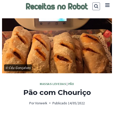
Skip
to
content
© Céu Gonçalves
MASSAS LEVEDAS
|
PÃO
Pão com Chouriço
Por
Vorwerk
Publicado
14/05/2022