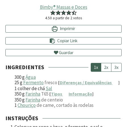
Bimby® Massas e Doces
4.50
a partir de
2
votos
Imprimir
Copiar Link
Guardar
INGREDIENTES
1x
2x
3x
300
g
Água
25
g
Fermento
fresco
[
Diferenças / Equivalências
]
1
colher de chá
Sal
350
g
Farinha
T65
[
Tipos
Informação
]
350
g
Farinha
de centeio
1
Chouriço
de came, cortado às rodelas
INSTRUÇÕES