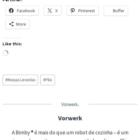
Facebook
X
Pinterest
Buffer
More
Like this:
L
o
a
Post
d
#
Massas Levedas
#
Pão
Tags:
i
n
g
…
Vorwerk
A Bimby ® é mais do que um robot de cozinha – é um