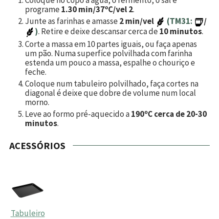
Coloque no copo a àgua, o fermento, o sal e
programe
1.30 min/37ºC/vel 2
.
Junte as farinhas e amasse
2 min/vel
(TM31:
/
)
. Retire e deixe descansar cerca de
10 minutos
.
Corte a massa em
10
partes iguais, ou faça apenas
um pão. Numa superfice polvilhada com farinha
estenda um pouco a massa, espalhe o chouriço e
feche.
Coloque num tabuleiro polvilhado, faça cortes na
diagonal é deixe que dobre de volume num local
morno.
Leve ao formo pré-aquecido a
190ºC cerca de 20-30
minutos
.
ACESSÓRIOS
Tabuleiro