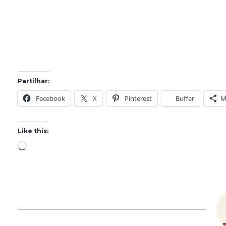
Partilhar:
Facebook
X
Pinterest
Buffer
M
Like this:
L
o
a
d
i
n