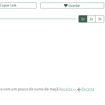
Copiar Link
Guardar
1x
2x
3x
ido com um pouco de sumo de maçã
Receita »»
Receita