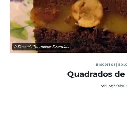
© Simone's Thermomix Essentials
BISCOITOS
|
BOL
Quadrados de 
Por
Cozinheiro