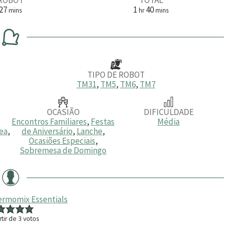
m
h
m
27
1
40
mins
hr
mins
i
o
i
n
r
n
u
a
u
t
t
o
o
s
s
TIPO DE ROBOT
TM31
,
TM5
,
TM6
,
TM7
OCASIÃO
DIFICULDADE
Encontros Familiares
,
Festas
Média
ea
,
de Aniversário
,
Lanche
,
Ocasiões Especiais
,
Sobremesa de Domingo
ermomix Essentials
rtir de
3
votos