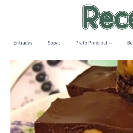
Skip
to
content
Entradas
Sopas
Prato Principal
Be