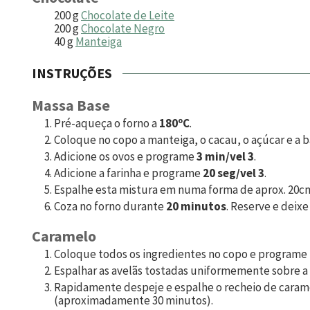
200
g
Chocolate de Leite
200
g
Chocolate Negro
40
g
Manteiga
INSTRUÇÕES
Massa Base
Pré-aqueça o forno a
180ºC
.
Coloque no copo a manteiga, o cacau, o açúcar e a
Adicione os ovos e programe
3 min/vel 3
.
Adicione a farinha e programe
20 seg/vel 3
.
Espalhe esta mistura em numa forma de aprox. 20cm
Coza no forno durante
20 minutos
. Reserve e deixe
Caramelo
Coloque todos os ingredientes no copo e programe
Espalhar as avelãs tostadas uniformemente sobre a
Rapidamente despeje e espalhe o recheio de caramelo
(aproximadamente 30 minutos).