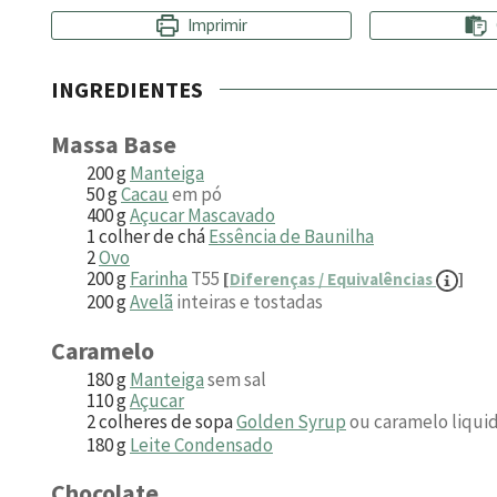
Imprimir
INGREDIENTES
Massa Base
200
g
Manteiga
50
g
Cacau
em pó
400
g
Açucar Mascavado
1
colher de chá
Essência de Baunilha
2
Ovo
200
g
Farinha
T55
[
Diferenças / Equivalências
]
200
g
Avelã
inteiras e tostadas
Caramelo
180
g
Manteiga
sem sal
110
g
Açucar
2
colheres de sopa
Golden Syrup
ou caramelo liqu
180
g
Leite Condensado
Chocolate