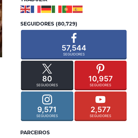
SEGUIDORES (80,729)
57,544
SEGUIDORES
80
10,957
SEGUIDORES
SEGUIDORES
9,571
2,577
SEGUIDORES
SEGUIDORES
PARCEIROS