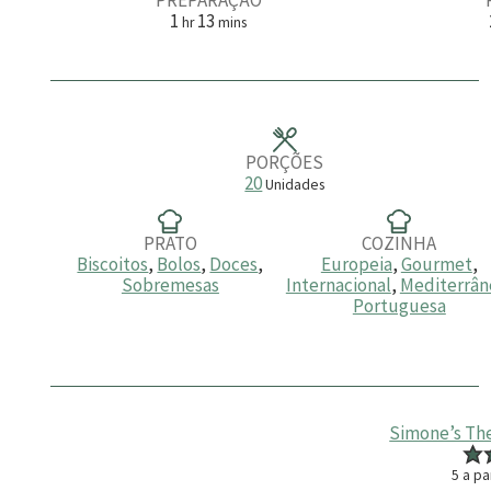
h
m
1
13
hr
mins
o
i
r
n
a
u
t
o
s
PORÇÕES
20
Unidades
PRATO
COZINHA
Biscoitos
,
Bolos
,
Doces
,
Europeia
,
Gourmet
,
Sobremesas
Internacional
,
Mediterrân
Portuguesa
Simone’s Th
5
a pa