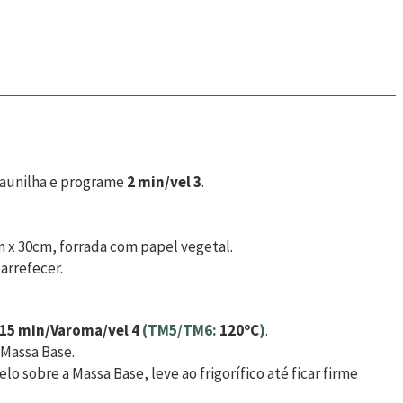
 baunilha e programe
2 min/vel 3
.
 x 30cm, forrada com papel vegetal.
 arrefecer.
15 min/Varoma/vel 4
(TM5/TM6:
120ºC
)
.
 Massa Base.
 sobre a Massa Base, leve ao frigorífico até ficar firme