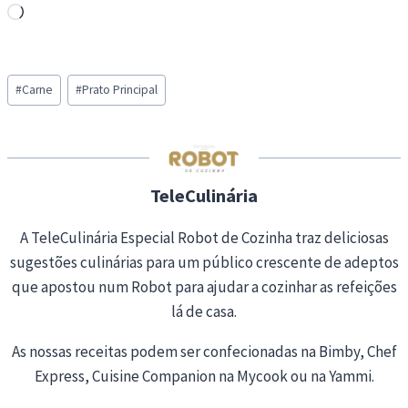
L
o
a
Post
d
#
Carne
#
Prato Principal
Tags:
i
n
g
…
TeleCulinária
A TeleCulinária Especial Robot de Cozinha traz deliciosas
sugestões culinárias para um público crescente de adeptos
que apostou num Robot para ajudar a cozinhar as refeições
lá de casa.
As nossas receitas podem ser confecionadas na Bimby, Chef
Express, Cuisine Companion na Mycook ou na Yammi.