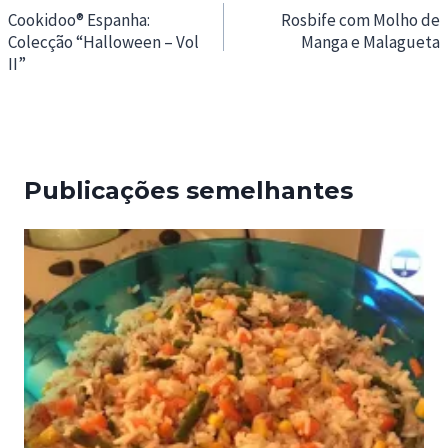
de
Cookidoo® Espanha:
Rosbife com Molho de
Colecção “Halloween – Vol
Manga e Malagueta
artigos
II”
Publicações semelhantes