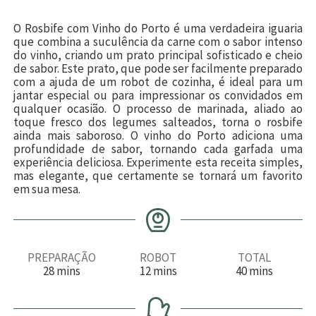
O Rosbife com Vinho do Porto é uma verdadeira iguaria
que combina a suculência da carne com o sabor intenso
do vinho, criando um prato principal sofisticado e cheio
de sabor. Este prato, que pode ser facilmente preparado
com a ajuda de um robot de cozinha, é ideal para um
jantar especial ou para impressionar os convidados em
qualquer ocasião. O processo de marinada, aliado ao
toque fresco dos legumes salteados, torna o rosbife
ainda mais saboroso. O vinho do Porto adiciona uma
profundidade de sabor, tornando cada garfada uma
experiência deliciosa. Experimente esta receita simples,
mas elegante, que certamente se tornará um favorito
em sua mesa.
PREPARAÇÃO
ROBOT
TOTAL
m
m
m
28
mins
12
mins
40
mins
i
i
i
n
n
n
u
u
u