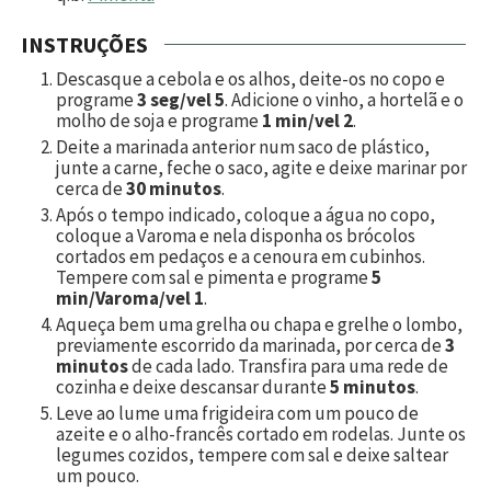
INSTRUÇÕES
Descasque a cebola e os alhos, deite-os no copo e
programe
3 seg/vel 5
. Adicione o vinho, a hortelã e o
molho de soja e programe
1 min/vel 2
.
Deite a marinada anterior num saco de plástico,
junte a carne, feche o saco, agite e deixe marinar por
cerca de
30 minutos
.
Após o tempo indicado, coloque a água no copo,
coloque a Varoma e nela disponha os brócolos
cortados em pedaços e a cenoura em cubinhos.
Tempere com sal e pimenta e programe
5
min/Varoma/vel 1
.
Aqueça bem uma grelha ou chapa e grelhe o lombo,
previamente escorrido da marinada, por cerca de
3
minutos
de cada lado. Transfira para uma rede de
cozinha e deixe descansar durante
5 minutos
.
Leve ao lume uma frigideira com um pouco de
azeite e o alho-francês cortado em rodelas. Junte os
legumes cozidos, tempere com sal e deixe saltear
um pouco.