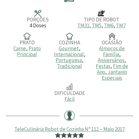
t
t
t
o
o
o
s
s
s
PORÇÕES
TIPO DE ROBOT
4
Doses
TM31
,
TM5
,
TM6
,
TM7
PRATO
COZINHA
OCASIÃO
Carne
,
Prato
Gourmet
,
Almoços de
Principal
Internacional
,
Família
,
Portuguesa
,
Aniversários
,
Tradicional
Festas
,
Fim de
Ano
,
Jantares
Especiais
DIFICULDADE
Fácil
TeleCulinária Robot de Cozinha Nº 112 – Maio 2017