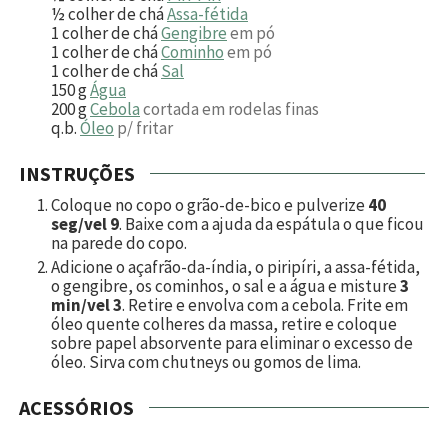
½
colher de chá
Assa-fétida
1
colher de chá
Gengibre
em pó
1
colher de chá
Cominho
em pó
1
colher de chá
Sal
150
g
Água
200
g
Cebola
cortada em rodelas finas
q.b.
Óleo
p/ fritar
INSTRUÇÕES
Coloque no copo o grão-de-bico e pulverize
40
seg/vel 9
. Baixe com a ajuda da espátula o que ficou
na parede do copo.
Adicione o açafrão-da-índia, o piripíri, a assa-fétida,
o gengibre, os cominhos, o sal e a água e misture
3
min/vel 3
. Retire e envolva com a cebola. Frite em
óleo quente colheres da massa, retire e coloque
sobre papel absorvente para eliminar o excesso de
óleo. Sirva com chutneys ou gomos de lima.
ACESSÓRIOS