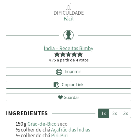
DIFICULDADE
Fácil
Índia – Receitas Bimby
4.75
a partir de
4
votos
Imprimir
Copiar Link
Guardar
INGREDIENTES
1x
2x
3x
150
g
Grão-de-Bico
seco
½
colher de chá
Açafrão das Índias
½
colher de chá
Piri-Piri