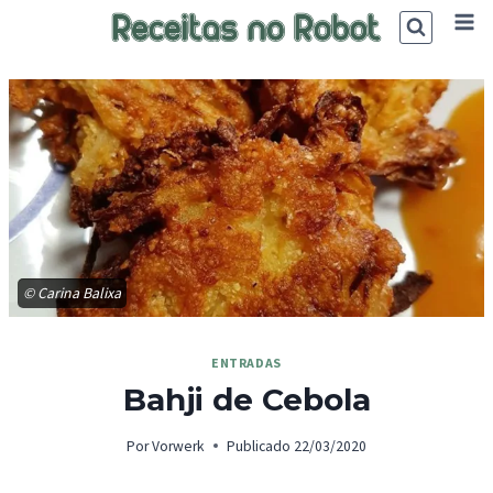
Skip
to
content
© Carina Balixa
ENTRADAS
Bahji de Cebola
Por
Vorwerk
Publicado
22/03/2020