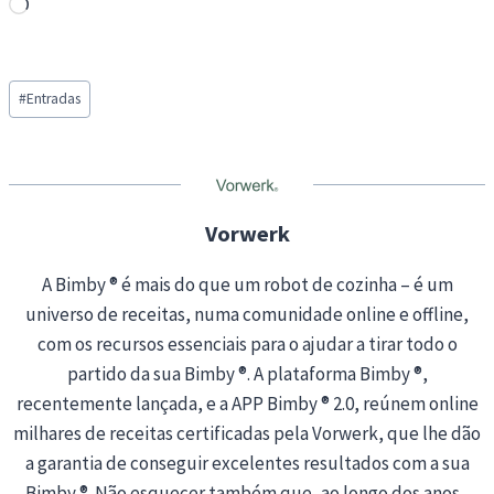
L
o
a
Post
d
#
Entradas
Tags:
i
n
g
…
Vorwerk
A Bimby ® é mais do que um robot de cozinha – é um
universo de receitas, numa comunidade online e offline,
com os recursos essenciais para o ajudar a tirar todo o
partido da sua Bimby ®. A plataforma Bimby ®,
recentemente lançada, e a APP Bimby ® 2.0, reúnem online
milhares de receitas certificadas pela Vorwerk, que lhe dão
a garantia de conseguir excelentes resultados com a sua
Bimby ®. Não esquecer também que, ao longo dos anos ,