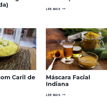
da)
CHAMUÇAS
LER MAIS
EIGA
ICADA)
om Caril de
Máscara Facial
Indiana
Z
MÁSCARA
LER MAIS
FACIAL
INDIANA