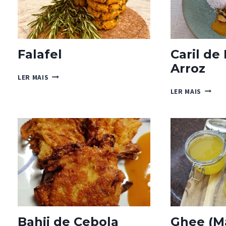
Falafel
Caril de
Arroz
FALAFEL
LER MAIS
CARIL
LER MAIS
DE
FRANG
COM
ARROZ
Bahji de Cebola
Ghee (M