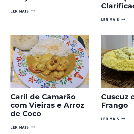
Clarifica
BAHJI
LER MAIS
DE
GHEE
LER MAIS
CEBOLA
(MANT
CLARIF
Caril de Camarão
Cuscuz c
com Vieiras e Arroz
Frango
de Coco
CUSCU
LER MAIS
COM
CARIL
LER MAIS
CARIL
DE