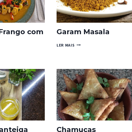
 Frango com
Garam Masala
GARAM
LER MAIS
MASALA
O
anteiga
Chamuças