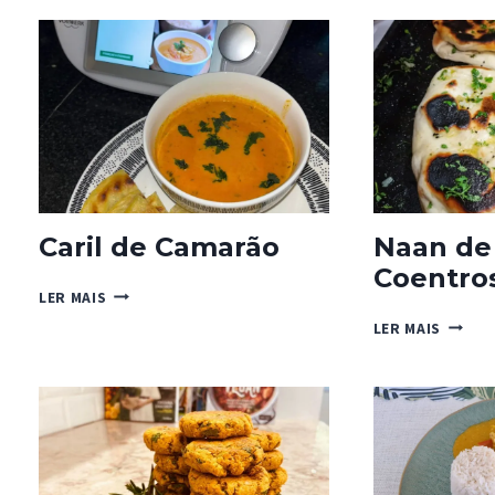
CARNE
DE
FORNO
BY
CLARA
DE
SOUSA
Caril de Camarão
Naan de
Coentro
CARIL
LER MAIS
DE
NAAN
LER MAIS
CAMARÃO
DE
ALHO
E
COENT