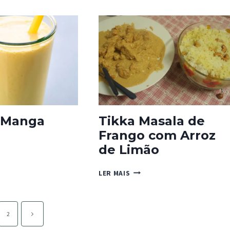
O
e Manga
Tikka Masala de
Frango com Arroz
de Limão
TIKKA
LER MAIS
MASALA
DE
FRANGO
COM
Página
2
ARROZ
seguinte