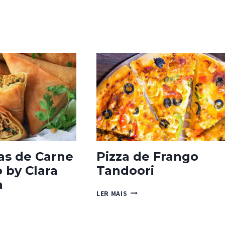
s de Carne
Pizza de Frango
 by Clara
Tandoori
a
PIZZA
LER MAIS
DE
ÇAS
FRANGO
TANDOORI