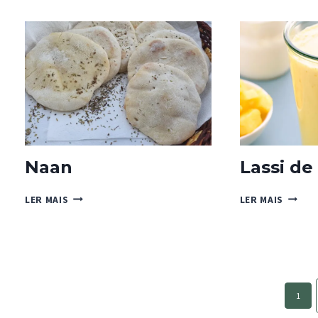
DE
CAMARÃO
FRANG
COM
VIEIRAS
E
ARROZ
DE
COCO
Naan
Lassi d
NAAN
LASSI
LER MAIS
LER MAIS
DE
MANGA
Page
1
navigation