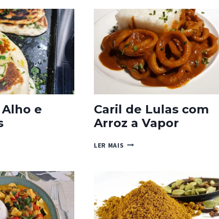
 Alho e
Caril de Lulas com
s
Arroz a Vapor
CARIL
LER MAIS
DE
LULAS
COM
ROS
ARROZ
A
VAPOR