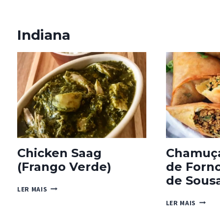
Indiana
Chicken Saag
Chamuça
(Frango Verde)
de Forno
de Sous
CHICKEN
LER MAIS
SAAG
CHAMU
LER MAIS
(FRANGO
DE
VERDE)