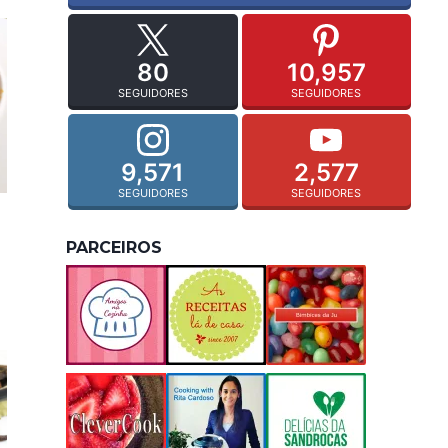
80
10,957
SEGUIDORES
SEGUIDORES
9,571
2,577
SEGUIDORES
SEGUIDORES
PARCEIROS