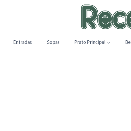
Skip
to
content
Entradas
Sopas
Prato Principal
Be