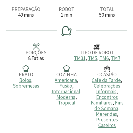
PREPARAÇÃO
ROBOT
TOTAL
m
m
m
49
mins
1
min
50
mins
i
i
i
n
n
n
u
u
u
t
t
t
o
o
o
s
s
PORÇÕES
TIPO DE ROBOT
8
Fatias
TM31
,
TM5
,
TM6
,
TM7
PRATO
COZINHA
OCASIÃO
Bolos
,
Americana
,
Café da Tarde
,
Sobremesas
Fusão
,
Celebrações
Internacional
,
Informais
,
Moderna
,
Encontros
Tropical
Familiares
,
Fins
de Semana
,
Merendas
,
Presentes
Caseiros