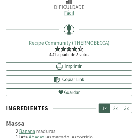
DIFICULDADE
Fácil
Recipe Community (THERMOBECCA)
4.41
a partir de
5
votos
Imprimir
Copiar Link
Guardar
INGREDIENTES
1x
2x
3x
Massa
2
Banana
maduras
1
lata
Abacaxi
esmagado, escorrido