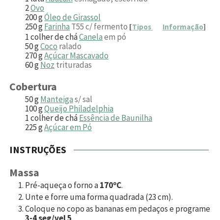
2
Ovo
200
g
Óleo de Girassol
250
g
Farinha
T55 c/ fermento
[
Tipos
Informação
]
1
colher de chá
Canela
em pó
50
g
Coco
ralado
270
g
Açúcar Mascavado
60
g
Noz
trituradas
Cobertura
50
g
Manteiga
s/ sal
100
g
Queijo Philadelphia
1
colher de chá
Essência de Baunilha
225
g
Açúcar em Pó
INSTRUÇÕES
Massa
Pré-aqueça o forno a
170ºC
.
Unte e forre uma forma quadrada (23 cm).
Coloque no copo as bananas em pedaços e programe
3-4 seg/vel 5
.