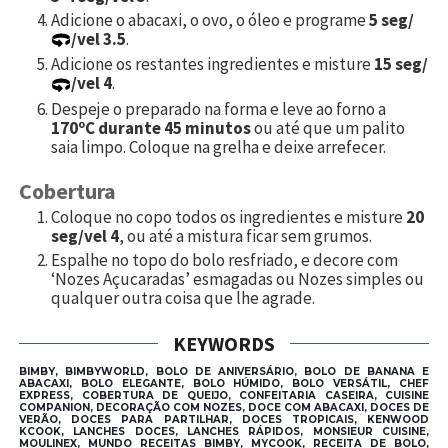
Adicione o abacaxi, o ovo, o óleo e programe
5 seg/
/vel 3.5
.
Adicione os restantes ingredientes e misture
15 seg/
/vel 4
.
Despeje o preparado na forma e leve ao forno a
170ºC durante 45 minutos
ou até que um palito
saia limpo. Coloque na grelha e deixe arrefecer.
Cobertura
Coloque no copo todos os ingredientes e misture
20
seg/vel 4
, ou até a mistura ficar sem grumos.
Espalhe no topo do bolo resfriado, e decore com
‘Nozes Açucaradas’ esmagadas ou Nozes simples ou
qualquer outra coisa que lhe agrade.
KEYWORDS
BIMBY, BIMBYWORLD, BOLO DE ANIVERSÁRIO, BOLO DE BANANA E
ABACAXI, BOLO ELEGANTE, BOLO HÚMIDO, BOLO VERSÁTIL, CHEF
EXPRESS, COBERTURA DE QUEIJO, CONFEITARIA CASEIRA, CUISINE
COMPANION, DECORAÇÃO COM NOZES, DOCE COM ABACAXI, DOCES DE
VERÃO, DOCES PARA PARTILHAR, DOCES TROPICAIS, KENWOOD
KCOOK, LANCHES DOCES, LANCHES RÁPIDOS, MONSIEUR CUISINE,
MOULINEX, MUNDO RECEITAS BIMBY, MYCOOK, RECEITA DE BOLO,