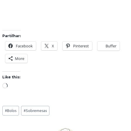
Partilhar:
Facebook
X
Pinterest
Buffer
More
Like this:
L
o
a
Post
d
#
Bolos
#
Sobremesas
Tags:
i
n