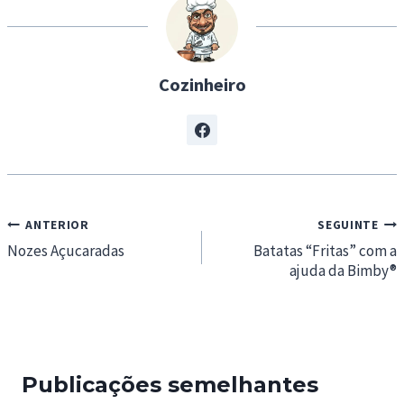
g
…
Cozinheiro
Navegação
ANTERIOR
SEGUINTE
de
Nozes Açucaradas
Batatas “Fritas” com a
ajuda da Bimby®
artigos
Publicações semelhantes