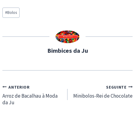
a
Post
d
#
Bolos
Tags:
i
n
g
…
Bimbices da Ju
Navegação
ANTERIOR
SEGUINTE
de
Arroz de Bacalhau à Moda
Minibolos-Rei de Chocolate
da Ju
artigos