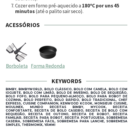
Cozer em forno pré-aquecido a
180ºC por uns 45
minutos
(até o palito sair seco).
ACESSÓRIOS
Borboleta
Forma Redonda
KEYWORDS
BIMBY, BIMBYWORLD, BOLO CLÁSSICO, BOLO COM CANELA, BOLO COM
IOGURTE, BOLO COM LIMÃO, BOLO DE INVERNO, BOLO DE REQUEIJÃO,
BOLO FOFO, BOLO PARA PEQUENO-ALMOÇO, BOLO PARA ROBOT DE
COZINHA, BOLO PERFEITO, BOLO RÁPIDO, BOLO TRADICIONAL, CHEF
EXPRESS, CUISINE COMPANION, KENWOOD KCOOK, MONSIEUR CUISINE,
MOULINEX, MUNDO RECEITAS BIMBY, MYCOOK, RECEITA
CONFORTANTE, RECEITA DE BOLO CASEIRO, RECEITA DE BOLO COM
REQUEIJÃO, RECEITA DE OUTONO, RECEITA DE ROBOT, RECEITA
FAMILIAR, RECEITA PARA ROBOT, RECEITA PORTUGUESA, SOBREMESA
CASEIRA, SOBREMESA FÁCIL, SOBREMESA PARA LANCHE, SOBREMESA
SIMPLES, THERMOMIX, YÄMMI