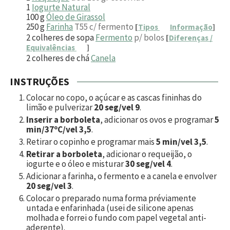
1
Iogurte Natural
100
g
Óleo de Girassol
250
g
Farinha
T55 c/ fermento
[
Tipos
Informação
]
2
colheres de sopa
Fermento
p/ bolos
[
Diferenças /
Equivalências
]
2
colheres de chá
Canela
INSTRUÇÕES
Colocar no copo, o açúcar e as cascas fininhas do
limão e pulverizar
20 seg/vel 9
.
Inserir a borboleta
, adicionar os ovos e programar
5
min/37ºC/vel 3,5
.
Retirar o copinho e programar mais
5 min/vel 3,5
.
Retirar a borboleta
, adicionar o requeijão, o
iogurte e o óleo e misturar
30 seg/vel 4
.
Adicionar a farinha, o fermento e a canela e envolver
20 seg/vel 3
.
Colocar o preparado numa forma préviamente
untada e enfarinhada (usei de silicone apenas
molhada e forrei o fundo com papel vegetal anti-
aderente).