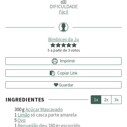
DIFICULDADE
Fácil
Bimbices da Ju
5
a partir de
3
votos
Imprimir
Copiar Link
Guardar
INGREDIENTES
1x
2x
3x
300
g
Açúcar Mascavado
1
Limão
só casca parte amarela
5
Ovo
1
Requeijão
deu 180 gr escorrido