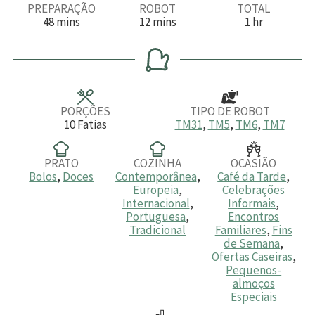
PREPARAÇÃO
ROBOT
TOTAL
m
m
h
48
mins
12
mins
1
hr
i
i
o
n
n
r
u
u
a
t
t
o
o
s
s
PORÇÕES
TIPO DE ROBOT
10
Fatias
TM31
,
TM5
,
TM6
,
TM7
PRATO
COZINHA
OCASIÃO
Bolos
,
Doces
Contemporânea
,
Café da Tarde
,
Europeia
,
Celebrações
Internacional
,
Informais
,
Portuguesa
,
Encontros
Tradicional
Familiares
,
Fins
de Semana
,
Ofertas Caseiras
,
Pequenos-
almoços
Especiais