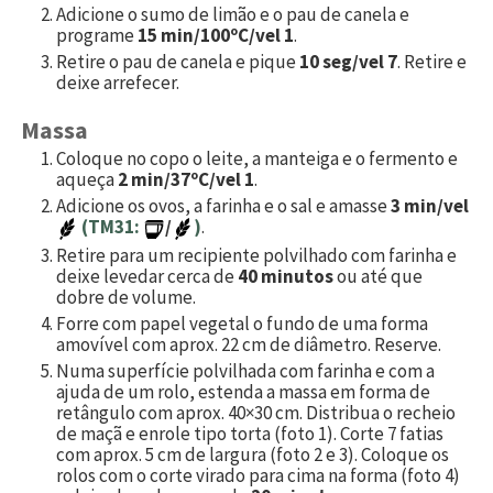
Adicione o sumo de limão e o pau de canela e
programe
15 min/100ºC/vel 1
.
Retire o pau de canela e pique
10 seg/vel 7
. Retire e
deixe arrefecer.
Massa
Coloque no copo o leite, a manteiga e o fermento e
aqueça
2 min/37ºC/vel 1
.
Adicione os ovos, a farinha e o sal e amasse
3 min/vel
(TM31:
/
)
.
Retire para um recipiente polvilhado com farinha e
deixe levedar cerca de
40 minutos
ou até que
dobre de volume.
Forre com papel vegetal o fundo de uma forma
amovível com aprox. 22 cm de diâmetro. Reserve.
Numa superfície polvilhada com farinha e com a
ajuda de um rolo, estenda a massa em forma de
retângulo com aprox. 40×30 cm. Distribua o recheio
de maçã e enrole tipo torta (foto 1). Corte 7 fatias
com aprox. 5 cm de largura (foto 2 e 3). Coloque os
rolos com o corte virado para cima na forma (foto 4)