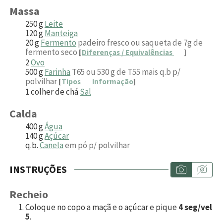
Massa
250
g
Leite
120
g
Manteiga
20
g
Fermento
padeiro fresco ou saqueta de 7g de
fermento seco
[
Diferenças / Equivalências
]
2
Ovo
500
g
Farinha
T65 ou 530 g de T55 mais q.b p/
polvilhar
[
Tipos
Informação
]
1
colher de chá
Sal
Calda
400
g
Água
140
g
Açúcar
q.b.
Canela
em pó p/ polvilhar
INSTRUÇÕES
Recheio
Coloque no copo a maçã e o açúcar e pique
4 seg/vel
5
.