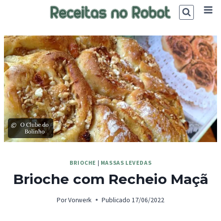
Skip
to
content
©
BRIOCHE
|
MASSAS LEVEDAS
Brioche com Recheio Maçã
Por
Vorwerk
Publicado
17/06/2022