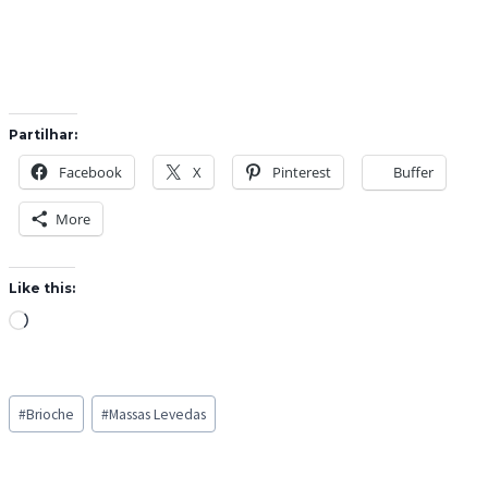
Partilhar:
Facebook
X
Pinterest
Buffer
More
Like this:
L
o
a
Post
d
#
Brioche
#
Massas Levedas
Tags:
i
n