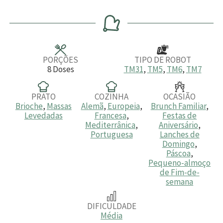
o
i
i
o
r
n
n
r
a
u
u
a
t
t
s
o
o
s
s
PORÇÕES
TIPO DE ROBOT
8
Doses
TM31
,
TM5
,
TM6
,
TM7
PRATO
COZINHA
OCASIÃO
Brioche
,
Massas
Alemã
,
Europeia
,
Brunch Familiar
,
Levedadas
Francesa
,
Festas de
Mediterrânica
,
Aniversário
,
Portuguesa
Lanches de
Domingo
,
Páscoa
,
Pequeno-almoço
de Fim-de-
semana
DIFICULDADE
Média