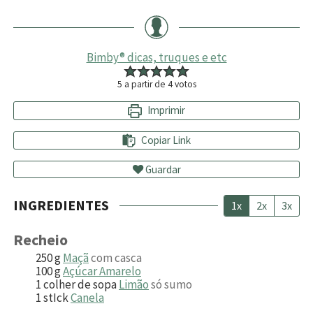
Bimby® dicas, truques e etc
5
a partir de
4
votos
Imprimir
Copiar Link
Guardar
INGREDIENTES
1x
2x
3x
Recheio
250
g
Maçã
com casca
100
g
Açúcar Amarelo
1
colher de sopa
Limão
só sumo
1
stIck
Canela