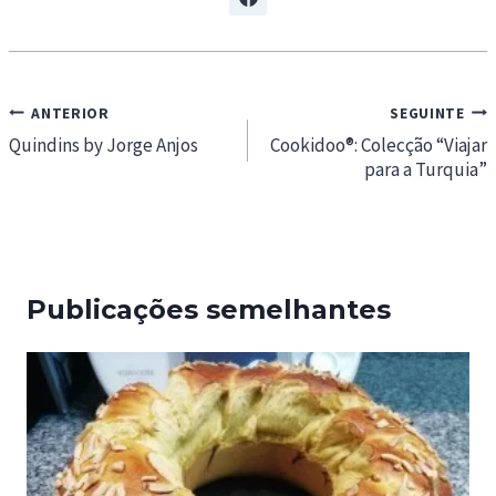
Navegação
ANTERIOR
SEGUINTE
de
Quindins by Jorge Anjos
Cookidoo®: Colecção “Viajar
para a Turquia”
artigos
Publicações semelhantes