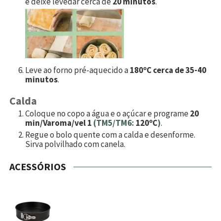
e deixe levedar cerca de
20 minutos
.
Leve ao forno pré-aquecido a
180ºC cerca de 35-40
minutos
.
Calda
Coloque no copo a água e o açúcar e programe
20
min/Varoma/vel 1
(TM5/TM6:
120ºC
)
.
Regue o bolo quente com a calda e desenforme.
Sirva polvilhado com canela.
ACESSÓRIOS