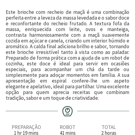
Este brioche com recheio de maçã é uma combinação
perfeita entre a leveza da massa levedada e o sabor doce
e reconfortante do recheio frutado. A textura fofa da
massa, enriquecida com leite, ovos e manteiga,
contrasta harmoniosamente com a maçã suavemente
cozida em açúcar e canela, criando um interior húmido e
aromático. A calda final adiciona brilho e sabor, tornando
este brioche irresistível tanto à vista como ao paladar.
Preparado de forma prática com a ajuda de um robot de
cozinha, este doce é ideal para servir em ocasiões
especiais, para acompanhar um chá da tarde ou
simplesmente para adoçar momentos em família. A sua
apresentação em espiral confere-lhe um aspeto
elegante e apelativo, ideal para partilhar. Uma excelente
opção para quem aprecia receitas que combinam
tradição, sabor e um toque de criatividade.
PREPARAÇÃO
ROBOT
TOTAL
h
m
m
h
1
hr
19
mins
41
mins
2
horas