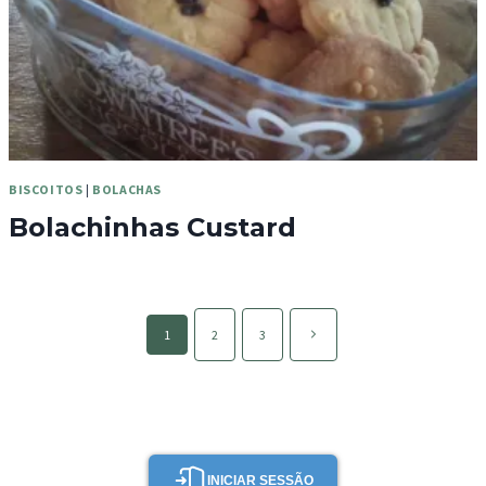
BISCOITOS
|
BOLACHAS
Bolachinhas Custard
Page
Página
1
2
3
navigation
seguinte
INICIAR SESSÃO