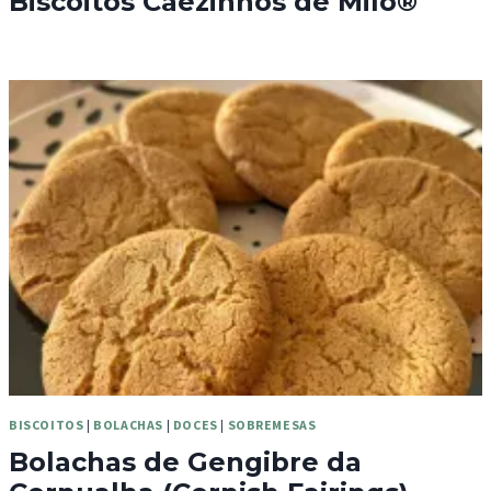
Biscoitos Cãezinhos de Milo®
BISCOITOS
|
BOLACHAS
|
DOCES
|
SOBREMESAS
Bolachas de Gengibre da