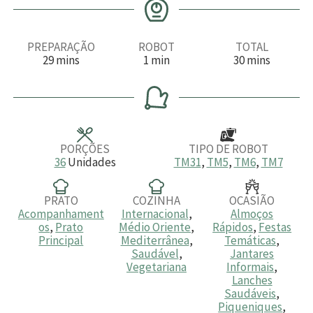
PREPARAÇÃO
ROBOT
TOTAL
m
m
m
29
mins
1
min
30
mins
i
i
i
n
n
n
u
u
u
t
t
t
o
o
o
s
s
PORÇÕES
TIPO DE ROBOT
36
Unidades
TM31
,
TM5
,
TM6
,
TM7
PRATO
COZINHA
OCASIÃO
Acompanhament
Internacional
,
Almoços
os
,
Prato
Médio Oriente
,
Rápidos
,
Festas
Principal
Mediterrânea
,
Temáticas
,
Saudável
,
Jantares
Vegetariana
Informais
,
Lanches
Saudáveis
,
Piqueniques
,