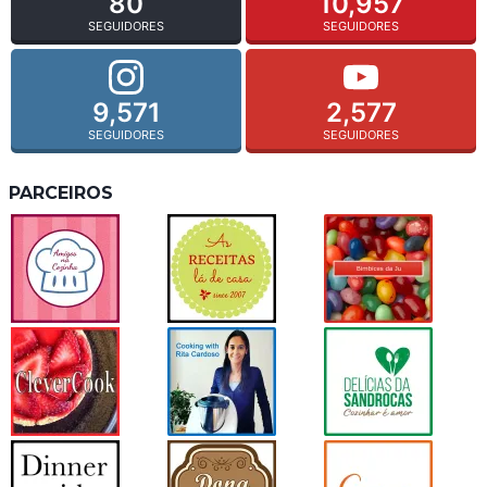
80
10,957
SEGUIDORES
SEGUIDORES
9,571
2,577
SEGUIDORES
SEGUIDORES
PARCEIROS