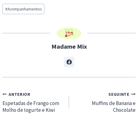
Post
d
#
Acompanhamentos
Tags:
i
n
g
…
Madame Mix
Navegação
ANTERIOR
SEGUINTE
de
Espetadas de Frango com
Muffins de Banana e
Molho de Iogurte e Kiwi
Chocolate
artigos