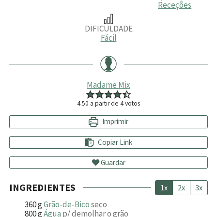
Receções
DIFICULDADE
Fácil
Madame Mix
4.50
a partir de
4
votos
Imprimir
Copiar Link
Guardar
INGREDIENTES
1x
2x
3x
360
g
Grão-de-Bico
seco
800
g
Água
p/ demolhar o grão