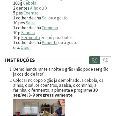
100
g
Cebola
2
dentes
Alho
ou 3
5
pés
Coentro
1
colher de chá
Sal
ou a gosto
10
pés
Salsa
1
colher de chá
Cominho
10
g
Farinha
10
g
Fermento
em pó para bolos
1
colher de chá
Pimenta
ou a gosto
q.b.
Óleo
INSTRUÇÕES
Demolhar durante a noite o grão (não pode ser grão
ja cozido de lata).
Colocar no copo o gão ja demolhado, a cebola, os
alhos, o sal, os coentros, a salsa, o cominho, a
farinha, o fermento, a pimenta e programe
30
seg/vel 3-9 progressivamente
.