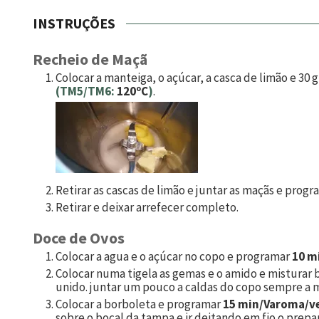
INSTRUÇÕES
Recheio de Maçã
Colocar a manteiga, o açúcar, a casca de limão e 30
(TM5/TM6:
120ºC
)
.
Retirar as cascas de limão e juntar as maçãs e prog
Retirar e deixar arrefecer completo.
Doce de Ovos
Colocar a agua e o açúcar no copo e programar
10 m
Colocar numa tigela as gemas e o amido e misturar
unido. juntar um pouco a caldas do copo sempre a m
Colocar a borboleta e programar
15 min/Varoma/ve
sobre o bocal da tampa e ir deitando em fio o prepar