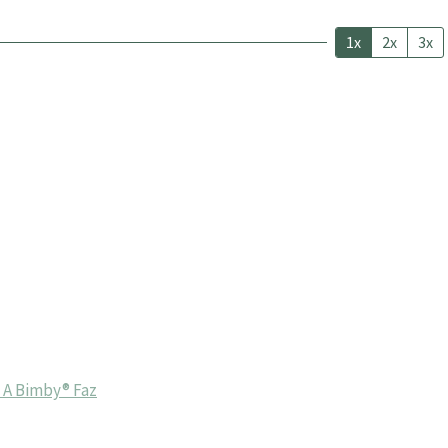
1x
2x
3x
A Bimby® Faz