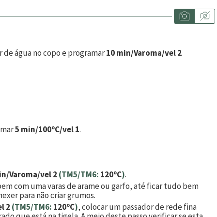
 gr de água no copo e programar
10 min/Varoma/vel 2
ramar
5 min/100ºC/vel 1
.
in/Varoma/vel 2
(TM5/TM6:
120ºC
)
.
 bem com uma varas de arame ou garfo, até ficar tudo bem
exer para não criar grumos.
l 2
(TM5/TM6:
120ºC
)
, colocar um passador de rede fina
ado que está na tigela. A meio deste passo verificar se esta