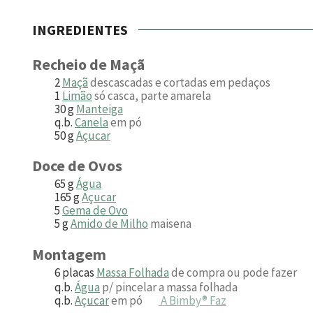
INGREDIENTES
Recheio de Maçã
2
Maçã
descascadas e cortadas em pedaços
1
Limão
só casca, parte amarela
30
g
Manteiga
q.b.
Canela
em pó
50
g
Açucar
Doce de Ovos
65
g
Água
165
g
Açucar
5
Gema de Ovo
5
g
Amido de Milho
maisena
Montagem
6
placas
Massa Folhada
de compra ou pode fazer
q.b.
Água
p/ pincelar a massa folhada
q.b.
Açucar
em pó
A Bimby® Faz