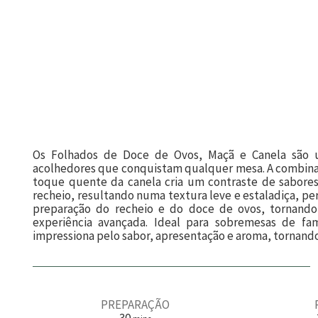
Os Folhados de Doce de Ovos, Maçã e Canela são u
acolhedores que conquistam qualquer mesa. A combinaç
toque quente da canela cria um contraste de sabores 
recheio, resultando numa textura leve e estaladiça, per
preparação do recheio e do doce de ovos, tornand
experiência avançada. Ideal para sobremesas de famí
impressiona pelo sabor, apresentação e aroma, tornand
PREPARAÇÃO
m
30