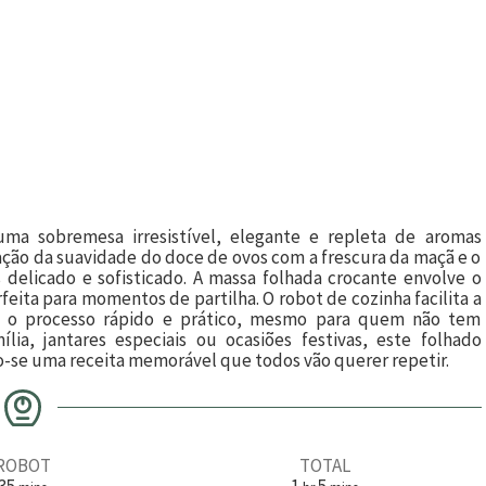
ma sobremesa irresistível, elegante e repleta de aromas
ão da suavidade do doce de ovos com a frescura da maçã e o
delicado e sofisticado. A massa folhada crocante envolve o
feita para momentos de partilha. O robot de cozinha facilita a
o o processo rápido e prático, mesmo para quem não tem
lia, jantares especiais ou ocasiões festivas, este folhado
o-se uma receita memorável que todos vão querer repetir.
ROBOT
TOTAL
m
h
m
35
1
5