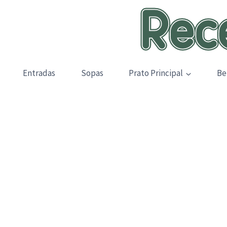
Skip
to
content
Entradas
Sopas
Prato Principal
Be