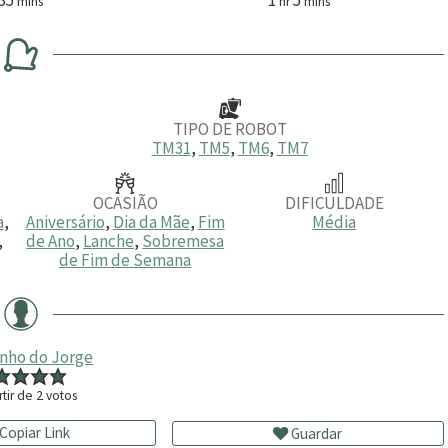
mins
hr
mins
i
o
i
n
r
n
u
a
u
t
t
o
o
s
s
TIPO DE ROBOT
TM31
,
TM5
,
TM6
,
TM7
OCASIÃO
DIFICULDADE
a
,
Aniversário
,
Dia da Mãe
,
Fim
Média
,
de Ano
,
Lanche
,
Sobremesa
de Fim de Semana
inho do Jorge
rtir de
2
votos
Copiar Link
Guardar