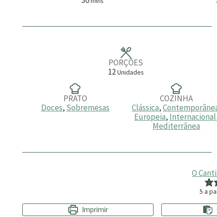
mins
i
n
u
t
o
s
PORÇÕES
12
Unidades
PRATO
COZINHA
Doces
,
Sobremesas
Clássica
,
Contemporâne
Europeia
,
Internacional
Mediterrânea
O Cant
5
a pa
Imprimir