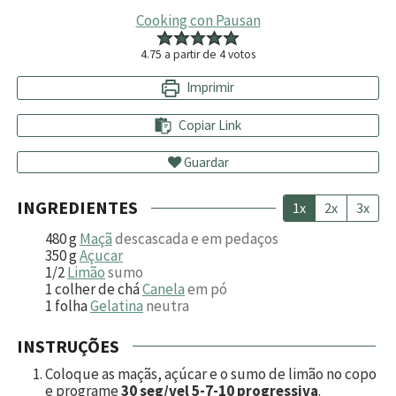
Cooking con Pausan
4.75
a partir de
4
votos
Imprimir
Copiar Link
Guardar
INGREDIENTES
1x
2x
3x
480
g
Maçã
descascada e em pedaços
350
g
Açucar
1/2
Limão
sumo
1
colher de chá
Canela
em pó
1
folha
Gelatina
neutra
INSTRUÇÕES
Coloque as maçãs, açúcar e o sumo de limão no copo
e programe
30 seg/vel 5-7-10 progressiva
.