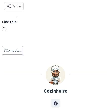
More
Like this:
L
o
a
Post
d
#
Compotas
Tags:
i
n
g
…
Cozinheiro