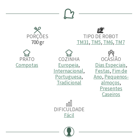
i
i
i
n
n
n
u
u
u
t
t
t
o
o
o
s
s
s
PORÇÕES
TIPO DE ROBOT
700
gr
TM31
,
TM5
,
TM6
,
TM7
PRATO
COZINHA
OCASIÃO
Compotas
Europeia
,
Dias Especiais
,
Internacional
,
Festas
,
Fim de
Portuguesa
,
Ano
,
Pequenos-
Tradicional
almoços
,
Presentes
Caseiros
DIFICULDADE
Fácil