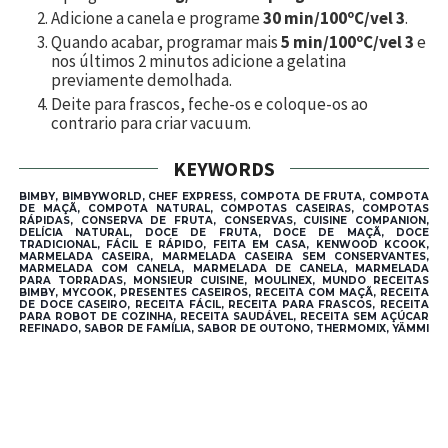
Adicione a canela e programe
30 min/100ºC/vel 3
.
Quando acabar, programar mais
5 min/100ºC/vel 3
e
nos últimos 2 minutos adicione a gelatina
previamente demolhada.
Deite para frascos, feche-os e coloque-os ao
contrario para criar vacuum.
KEYWORDS
BIMBY, BIMBYWORLD, CHEF EXPRESS, COMPOTA DE FRUTA, COMPOTA
DE MAÇÃ, COMPOTA NATURAL, COMPOTAS CASEIRAS, COMPOTAS
RÁPIDAS, CONSERVA DE FRUTA, CONSERVAS, CUISINE COMPANION,
DELÍCIA NATURAL, DOCE DE FRUTA, DOCE DE MAÇÃ, DOCE
TRADICIONAL, FÁCIL E RÁPIDO, FEITA EM CASA, KENWOOD KCOOK,
MARMELADA CASEIRA, MARMELADA CASEIRA SEM CONSERVANTES,
MARMELADA COM CANELA, MARMELADA DE CANELA, MARMELADA
PARA TORRADAS, MONSIEUR CUISINE, MOULINEX, MUNDO RECEITAS
BIMBY, MYCOOK, PRESENTES CASEIROS, RECEITA COM MAÇÃ, RECEITA
DE DOCE CASEIRO, RECEITA FÁCIL, RECEITA PARA FRASCOS, RECEITA
PARA ROBOT DE COZINHA, RECEITA SAUDÁVEL, RECEITA SEM AÇÚCAR
REFINADO, SABOR DE FAMÍLIA, SABOR DE OUTONO, THERMOMIX, YÄMMI