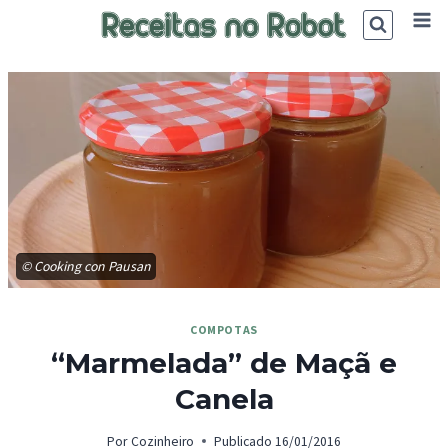
Skip
to
content
© Cooking con Pausan
COMPOTAS
“Marmelada” de Maçã e
Canela
Por
Cozinheiro
Publicado
16/01/2016