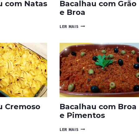
u com Natas
Bacalhau com Grão
e Broa
HAU
BACALHAU
LER MAIS
COM
GRÃO
E
BROA
u Cremoso
Bacalhau com Broa
e Pimentos
HAU
SO
BACALHAU
LER MAIS
COM