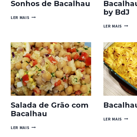
Sonhos de Bacalhau
Bacalha
by BdJ
SONHOS
LER MAIS
DE
BACAL
LER MAIS
BACALHAU
COM
NATAS
BY
BDJ
Salada de Grão com
Bacalha
Bacalhau
BACAL
LER MAIS
CREMO
SALADA
LER MAIS
DE