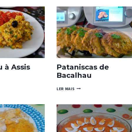
BROA
E
PIMENTOS
 à Assis
Pataniscas de
Bacalhau
HAU
PATANISCAS
LER MAIS
DE
BACALHAU