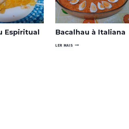
 Espiritual
Bacalhau à Italiana
HAU
BACALHAU
LER MAIS
TUAL
À
ITALIANA