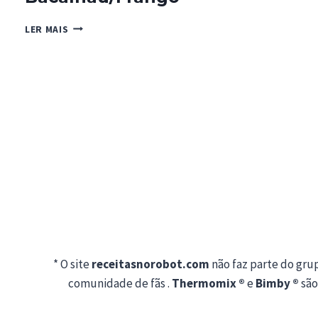
DESFIAR
LER MAIS
BACALHAU/FRANGO
* O site
receitasnorobot.com
não faz parte do gr
comunidade de fãs .
Thermomix ®
e
Bimby ®
são