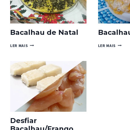
Bacalhau de Natal
Bacalhau
BACALHAU
BACAL
LER MAIS
LER MAIS
DE
ESPIRI
NATAL
Desfiar
Bacalhau/Frango