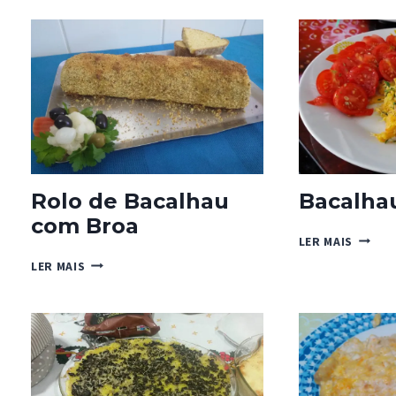
GRÃO
COM
BACALHAU
Rolo de Bacalhau
Bacalhau
com Broa
BACAL
LER MAIS
À
ROLO
LER MAIS
ASSIS
DE
BACALHAU
COM
BROA