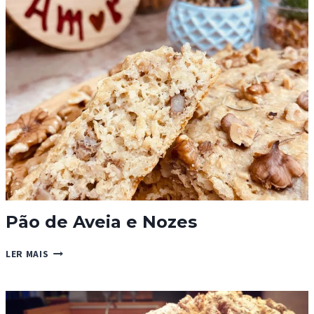
E
ALHO
Pão de Aveia e Nozes
PÃO
LER MAIS
DE
AVEIA
E
NOZES