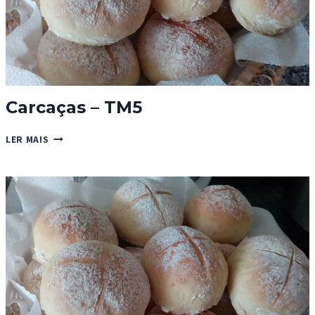
Carcaças – TM5
CARCAÇAS
LER MAIS
–
TM5