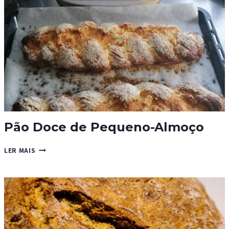
Pão Doce de Pequeno-Almoço
PÃO
LER MAIS
DOCE
DE
PEQUENO-
ALMOÇO