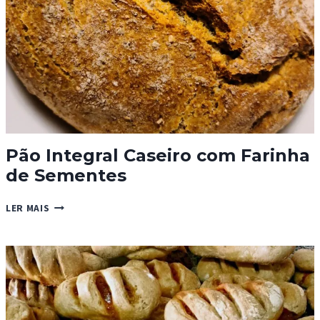
Pão Integral Caseiro com Farinha
de Sementes
PÃO
LER MAIS
INTEGRAL
CASEIRO
COM
FARINHA
DE
SEMENTES