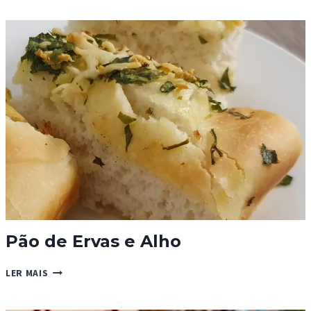
“BALEP
KORKUN”
Pão de Ervas e Alho
PÃO
LER MAIS
DE
ERVAS