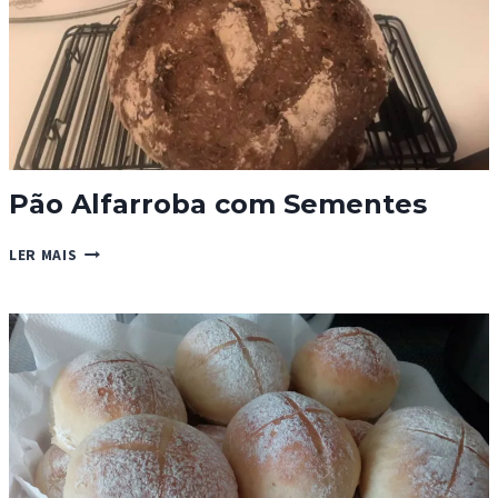
Pão Alfarroba com Sementes
PÃO
LER MAIS
ALFARROBA
COM
SEMENTES