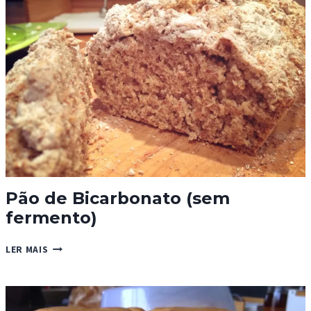
Pão de Bicarbonato (sem
fermento)
PÃO
LER MAIS
DE
BICARBONATO
(SEM
FERMENTO)