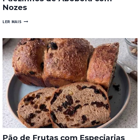
Nozes
PÃEZINHOS
LER MAIS
DE
ABÓBORA
COM
NOZES
Pão de Frutas com Especiarias