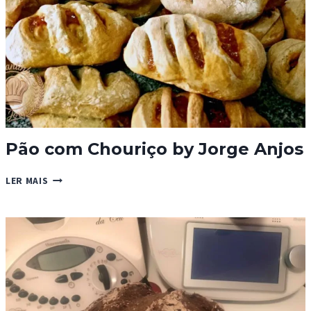
Pão com Chouriço by Jorge Anjos
PÃO
LER MAIS
COM
CHOURIÇO
BY
JORGE
ANJOS