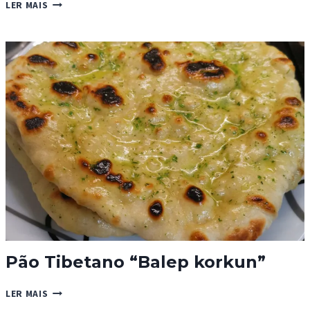
PÃO
LER MAIS
PARA
CACHORRO
QUENTE
Pão Tibetano “Balep korkun”
PÃO
LER MAIS
TIBETANO