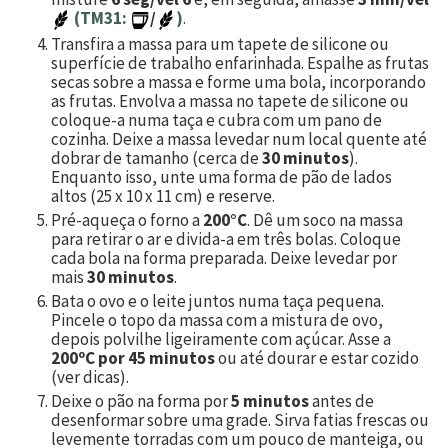
(TM31:
/
)
.
Transfira a massa para um tapete de silicone ou
superfície de trabalho enfarinhada. Espalhe as frutas
secas sobre a massa e forme uma bola, incorporando
as frutas. Envolva a massa no tapete de silicone ou
coloque-a numa taça e cubra com um pano de
cozinha. Deixe a massa levedar num local quente até
dobrar de tamanho (cerca de
30 minutos
).
Enquanto isso, unte uma forma de pão de lados
altos (25 x 10 x 11 cm) e reserve.
Pré-aqueça o forno a
200°C
. Dê um soco na massa
para retirar o ar e divida-a em três bolas. Coloque
cada bola na forma preparada. Deixe levedar por
mais
30 minutos
.
Bata o ovo e o leite juntos numa taça pequena.
Pincele o topo da massa com a mistura de ovo,
depois polvilhe ligeiramente com açúcar. Asse a
200ºC por 45 minutos
ou até dourar e estar cozido
(ver dicas).
Deixe o pão na forma por
5 minutos
antes de
desenformar sobre uma grade. Sirva fatias frescas ou
levemente torradas com um pouco de manteiga, ou