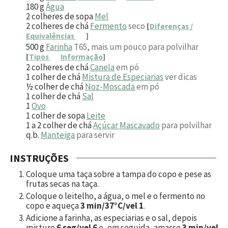
180
g
Água
2
colheres de sopa
Mel
2
colheres de chá
Fermento
seco
[
Diferenças /
Equivalências
]
500
g
Farinha
T65, mais um pouco para polvilhar
[
Tipos
Informação
]
2
colheres de chá
Canela
em pó
1
colher de chá
Mistura de Especiarias
ver dicas
½
colher de chá
Noz-Moscada
em pó
1
colher de chá
Sal
1
Ovo
1
colher de sopa
Leite
1 a 2
colher de chá
Açúcar Mascavado
para polvilhar
q.b.
Manteiga
para servir
INSTRUÇÕES
Coloque uma taça sobre a tampa do copo e pese as
frutas secas na taça.
Coloque o leitelho, a água, o mel e o fermento no
copo e aqueça
3 min/37°C/vel 1
.
Adicione a farinha, as especiarias e o sal, depois
misture
6 seg/vel 6
e, em seguida, amasse
3 min/vel