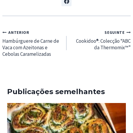
Navegação
ANTERIOR
SEGUINTE
de
Hambúrguere de Carne de
Cookidoo®: Colecção “ABC
Vaca com Azeitonas e
da Thermomix™”
artigos
Cebolas Caramelizadas
Publicações semelhantes