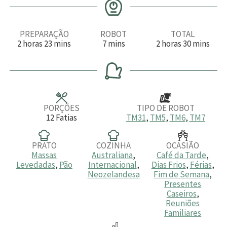
PREPARAÇÃO
ROBOT
TOTAL
h
m
m
h
m
2
horas
23
mins
7
mins
2
horas
30
mins
o
i
i
o
i
r
n
n
r
n
a
u
u
a
u
s
t
t
s
t
o
o
o
s
s
s
PORÇÕES
TIPO DE ROBOT
12
Fatias
TM31
,
TM5
,
TM6
,
TM7
PRATO
COZINHA
OCASIÃO
Massas
Australiana
,
Café da Tarde
,
Levedadas
,
Pão
Internacional
,
Dias Frios
,
Férias
,
Neozelandesa
Fim de Semana
,
Presentes
Caseiros
,
Reuniões
Familiares