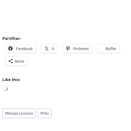
Partilhar:
Facebook
X
Pinterest
Buffer
More
Like this:
L
o
a
Post
d
#
Massas Levedas
#
Pão
Tags:
i
n