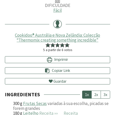
DIFICULDADE
Fácil
Cookidoo® Austrália e Nova Zelândia: Colecção
“Thermomix creating something incredible”
5
a partir de
6
votos
Imprimir
Copiar Link
Guardar
INGREDIENTES
1x
2x
3x
300
g
Frutas Secas
variadas à sua escolha, picadas se
forem grandes
180
g
Leitelho
Receita »»
Receita