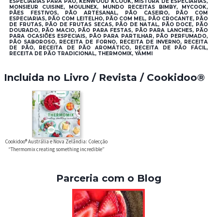
ESPECIARIAS PARA PÃO, KENWOOD KCOOK, MISTURA DE ESPECIARIAS,
MONSIEUR CUISINE, MOULINEX, MUNDO RECEITAS BIMBY, MYCOOK,
PÃES FESTIVOS, PÃO ARTESANAL, PÃO CASEIRO, PÃO COM
ESPECIARIAS, PÃO COM LEITELHO, PÃO COM MEL, PÃO CROCANTE, PÃO
DE FRUTAS, PÃO DE FRUTAS SECAS, PÃO DE NATAL, PÃO DOCE, PÃO
DOURADO, PÃO MACIO, PÃO PARA FESTAS, PÃO PARA LANCHES, PÃO
PARA OCASIÕES ESPECIAIS, PÃO PARA PARTILHAR, PÃO PERFUMADO,
PÃO SABOROSO, RECEITA DE FORNO, RECEITA DE INVERNO, RECEITA
DE PÃO, RECEITA DE PÃO AROMÁTICO, RECEITA DE PÃO FÁCIL,
RECEITA DE PÃO TRADICIONAL, THERMOMIX, YÄMMI
Incluida no Livro / Revista / Cookidoo®
Cookidoo® Austrália e Nova Zelândia: Colecção
“Thermomix creating something incredible”
Parceria com o Blog