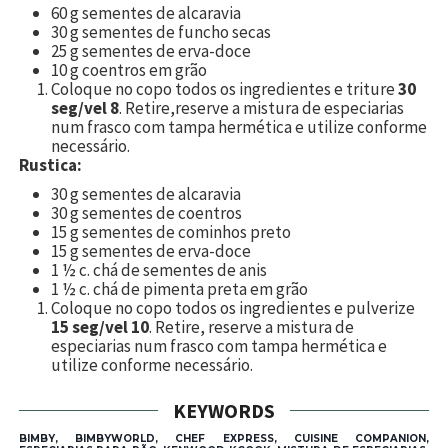
60 g sementes de alcaravia
30 g sementes de funcho secas
25 g sementes de erva-doce
10 g coentros em grão
Coloque no copo todos os ingredientes e triture
30
seg/vel 8
. Retire,
reserve a mistura de especiarias
num frasco com tampa hermética e utilize conforme
necessário.
Rustica:
30 g sementes de alcaravia
30 g sementes de coentros
15 g sementes de cominhos preto
15 g sementes de erva-doce
1 ½ c. chá de sementes de anis
1 ½ c. chá de pimenta preta em grão
Coloque no copo todos os ingredientes e pulverize
15 seg/vel 10
. Retire, reserve a mistura de
especiarias num frasco com tampa hermética e
utilize conforme necessário.
KEYWORDS
BIMBY, BIMBYWORLD, CHEF EXPRESS, CUISINE COMPANION,