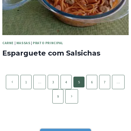
CARNE
|
MASSAS
|
PRATO PRINCIPAL
Esparguete com Salsichas
Page
Página
1
…
3
4
5
6
7
…
navigation
anterior
Página
9
seguinte