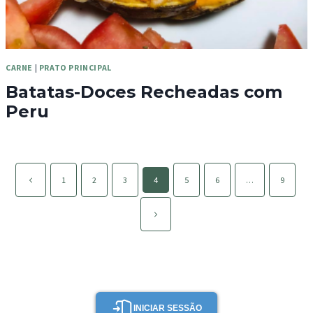
CARNE
|
PRATO PRINCIPAL
Batatas-Doces Recheadas com
Peru
Page
Página
1
2
3
4
5
6
…
9
navigation
anterior
Página
seguinte
INICIAR SESSÃO