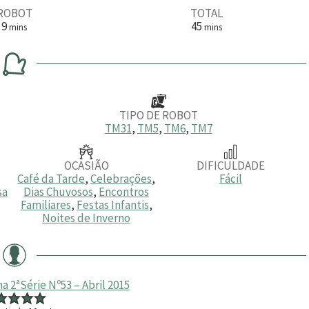
ROBOT
TOTAL
m
m
9
45
mins
mins
i
i
n
n
u
u
t
t
o
o
s
s
TIPO DE ROBOT
TM31
,
TM5
,
TM6
,
TM7
OCASIÃO
DIFICULDADE
Café da Tarde
,
Celebrações
,
Fácil
sa
Dias Chuvosos
,
Encontros
Familiares
,
Festas Infantis
,
Noites de Inverno
 2ªSérie Nº53 – Abril 2015