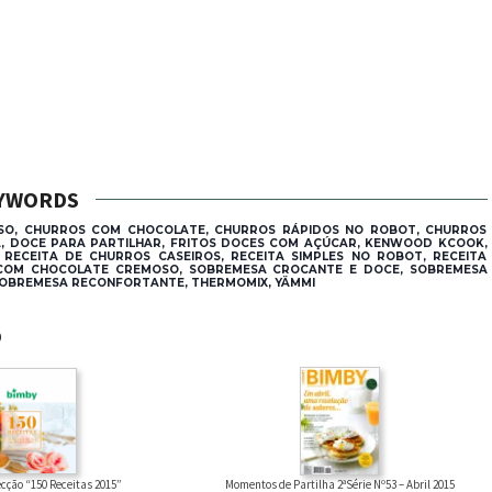
YWORDS
OSO, CHURROS COM CHOCOLATE, CHURROS RÁPIDOS NO ROBOT, CHURROS
A, DOCE PARA PARTILHAR, FRITOS DOCES COM AÇÚCAR, KENWOOD KCOOK,
 RECEITA DE CHURROS CASEIROS, RECEITA SIMPLES NO ROBOT, RECEITA
 COM CHOCOLATE CREMOSO, SOBREMESA CROCANTE E DOCE, SOBREMESA
 SOBREMESA RECONFORTANTE, THERMOMIX, YÄMMI
®
cção “150 Receitas 2015”
Momentos de Partilha 2ªSérie Nº53 – Abril 2015