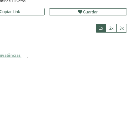
rtir de
10
votos
Copiar Link
Guardar
1x
2x
3x
uivalências
]