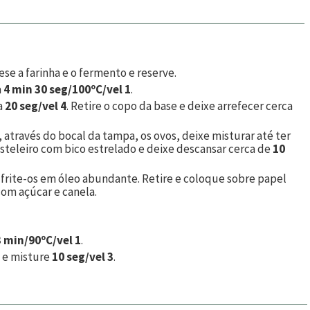
e a farinha e o fermento e reserve.
a
4 min 30 seg/100ºC/vel 1
.
a
20 seg/vel 4
. Retire o copo da base e deixe arrefecer cerca
, através do bocal da tampa, os ovos, deixe misturar até ter
teleiro com bico estrelado e deixe descansar cerca de
10
frite-os em óleo abundante. Retire e coloque sobre papel
com açúcar e canela.
3 min/90ºC/vel 1
.
 e misture
10 seg/vel 3
.