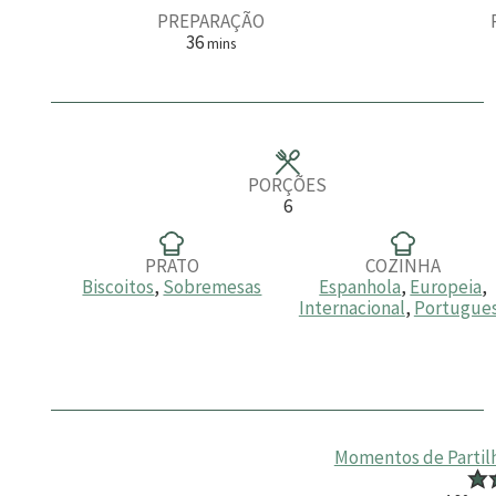
PREPARAÇÃO
m
36
mins
i
n
u
t
o
s
PORÇÕES
6
PRATO
COZINHA
Biscoitos
,
Sobremesas
Espanhola
,
Europeia
,
Internacional
,
Portugue
Momentos de Partilha