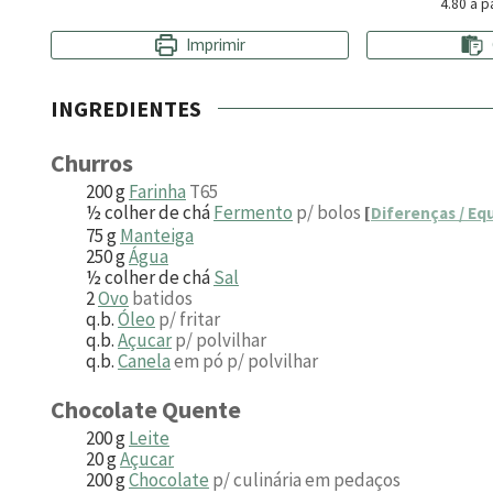
4.80
a pa
Imprimir
INGREDIENTES
Churros
200
g
Farinha
T65
½
colher de chá
Fermento
p/ bolos
[
Diferenças / Eq
75
g
Manteiga
250
g
Água
½
colher de chá
Sal
2
Ovo
batidos
q.b.
Óleo
p/ fritar
q.b.
Açucar
p/ polvilhar
q.b.
Canela
em pó p/ polvilhar
Chocolate Quente
200
g
Leite
20
g
Açucar
200
g
Chocolate
p/ culinária em pedaços