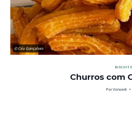
© ‎Céu Gonçalves
BISCOIT
Churros com 
Por
Vorwerk