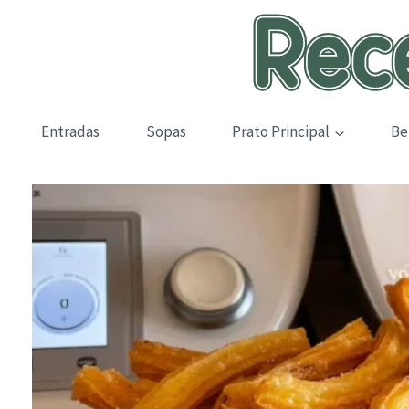
Skip
to
content
Entradas
Sopas
Prato Principal
Be