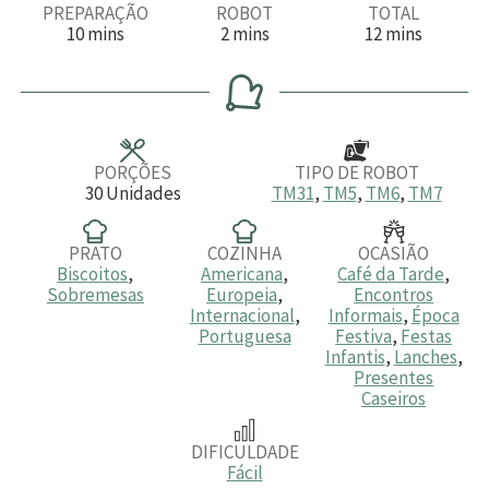
PREPARAÇÃO
ROBOT
TOTAL
m
m
m
10
mins
2
mins
12
mins
i
i
i
n
n
n
u
u
u
t
t
t
o
o
o
s
s
s
PORÇÕES
TIPO DE ROBOT
30
Unidades
TM31
,
TM5
,
TM6
,
TM7
PRATO
COZINHA
OCASIÃO
Biscoitos
,
Americana
,
Café da Tarde
,
Sobremesas
Europeia
,
Encontros
Internacional
,
Informais
,
Época
Portuguesa
Festiva
,
Festas
Infantis
,
Lanches
,
Presentes
Caseiros
DIFICULDADE
Fácil