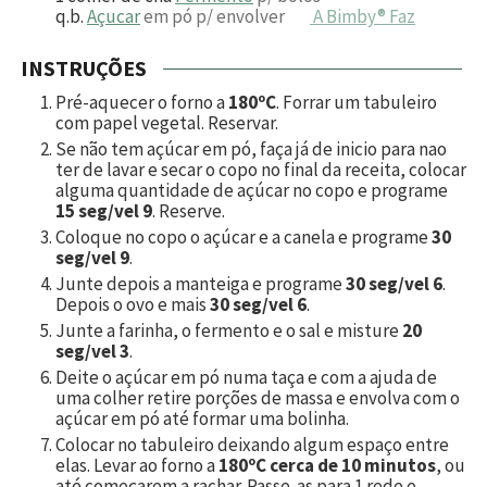
q.b.
Açucar
em pó p/ envolver
A Bimby® Faz
INSTRUÇÕES
Pré-aquecer o forno a
180ºC
. Forrar um tabuleiro
com papel vegetal. Reservar.
Se não tem açúcar em pó, faça já de inicio para nao
ter de lavar e secar o copo no final da receita, colocar
alguma quantidade de açúcar no copo e programe
15 seg/vel 9
. Reserve.
Coloque no copo o açúcar e a canela e programe
30
seg/vel 9
.
Junte depois a manteiga e programe
30 seg/vel 6
.
Depois o ovo e mais
30 seg/vel 6
.
Junte a farinha, o fermento e o sal e misture
20
seg/vel 3
.
Deite o açúcar em pó numa taça e com a ajuda de
uma colher retire porções de massa e envolva com o
açúcar em pó até formar uma bolinha.
Colocar no tabuleiro deixando algum espaço entre
elas. Levar ao forno a
180ºC cerca de 10 minutos
, ou
até começarem a rachar. Passe-as para 1 rede e