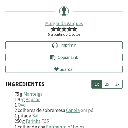
Margarida Vargues
5
a partir de
2
votos
Imprimir
Copiar Link
Guardar
INGREDIENTES
1x
2x
3x
75
g
Manteiga
170
g
Açucar
1
Ovo
2
colheres de sobremesa
Canela
em pó
1
pitada
Sal
250
g
Farinha
T55
1
colher de chá
Fermento
p/ bolos