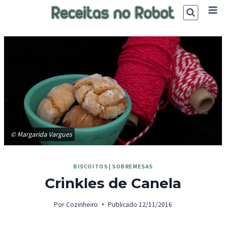
Skip
to
content
© Margarida Vargues
BISCOITOS
|
SOBREMESAS
Crinkles de Canela
Por
Cozinheiro
Publicado
12/11/2016