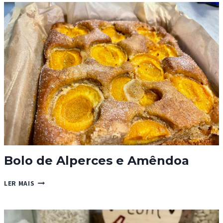
AMOR
Bolo de Alperces e Amêndoa
BOLO
LER MAIS
DE
ALPERCES
E
AMÊNDOA