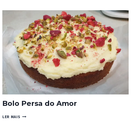
IOGURTE
E
CARAMELO
SALGADO
Bolo Persa do Amor
BOLO
LER MAIS
PERSA
DO