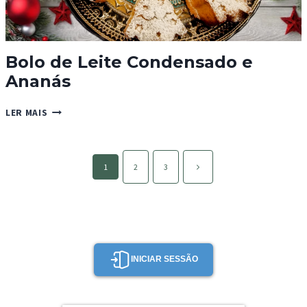
Bolo de Leite Condensado e
Ananás
BOLO
LER MAIS
DE
LEITE
CONDENSADO
Page
E
Página
1
2
3
navigation
ANANÁS
seguinte
INICIAR SESSÃO