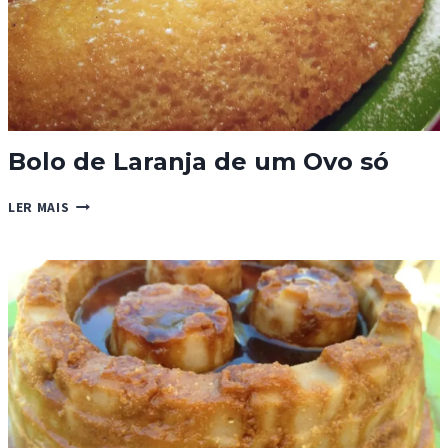
Bolo de Laranja de um Ovo só
BOLO
LER MAIS
DE
LARANJA
DE
UM
OVO
SÓ