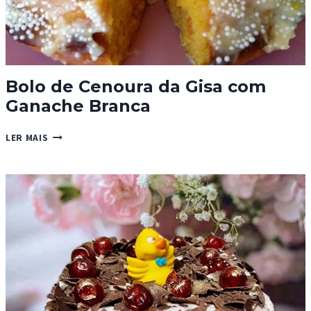
Bolo de Cenoura da Gisa com
Ganache Branca
BOLO
LER MAIS
DE
CENOURA
DA
GISA
COM
GANACHE
BRANCA