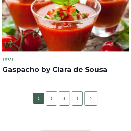
SOPAS
Gaspacho by Clara de Sousa
Page
Página
1
2
3
4
navigation
seguinte