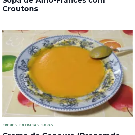
Sopa de Alho-Francês com
Croutons
CREMES
|
ENTRADAS
|
SOPAS