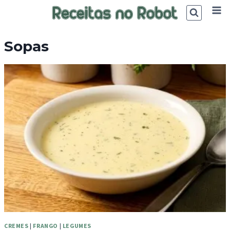
Skip
to
content
Sopas
CREMES
|
FRANGO
|
LEGUMES