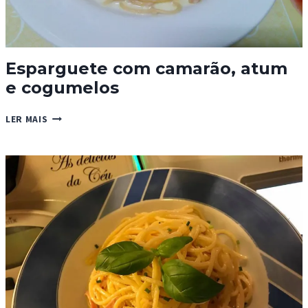
Esparguete com camarão, atum
e cogumelos
ESPARGUETE
LER MAIS
COM
CAMARÃO,
ATUM
E
COGUMELOS