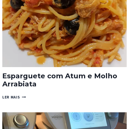
Esparguete com Atum e Molho
Arrabiata
ESPARGUETE
LER MAIS
COM
ATUM
E
MOLHO
ARRABIATA