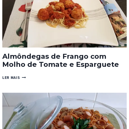
Almôndegas de Frango com
Molho de Tomate e Esparguete
ALMÔNDEGAS
LER MAIS
DE
FRANGO
COM
MOLHO
DE
TOMATE
E
ESPARGUETE