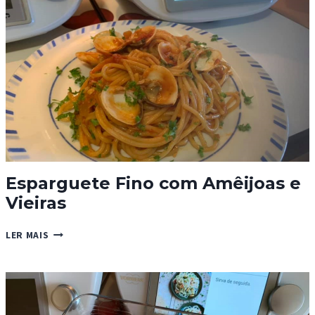
Esparguete Fino com Amêijoas e
Vieiras
ESPARGUETE
LER MAIS
FINO
COM
AMÊIJOAS
E
VIEIRAS