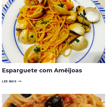
FRANGO
Esparguete com Amêijoas
ESPARGUETE
LER MAIS
COM
AMÊIJOAS