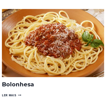
CREMOSA
COM
BACON
Bolonhesa
BOLONHESA
LER MAIS