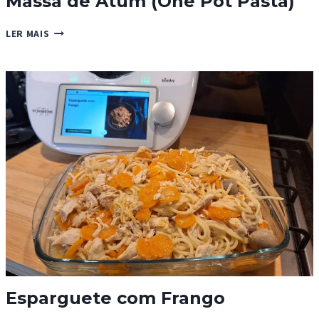
Massa de Atum (One Pot Pasta)
MASSA
LER MAIS
DE
ATUM
(ONE
POT
PASTA)
Esparguete com Frango