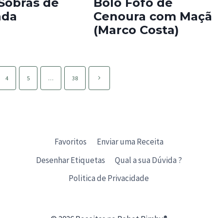
Sobras de
Bolo Fofo de
ada
Cenoura com Maçã
(Marco Costa)
Página
4
5
…
38
seguinte
Favoritos
Enviar uma Receita
Desenhar Etiquetas
Qual a sua Dúvida ?
Politica de Privacidade