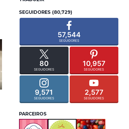
m
SEGUIDORES (80,729)
57,544
SEGUIDORES
80
10,957
SEGUIDORES
SEGUIDORES
9,571
2,577
SEGUIDORES
SEGUIDORES
PARCEIROS