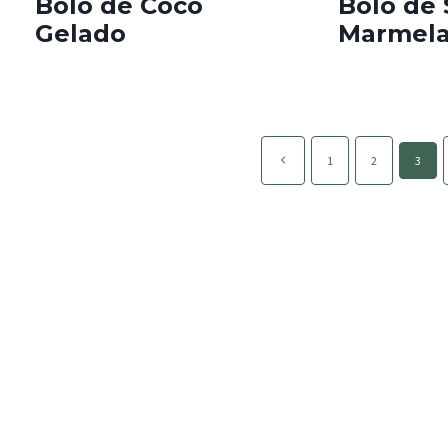
Bolo de Coco
Bolo de 
Gelado
Marmel
Page
Página
1
2
3
navigation
anterior