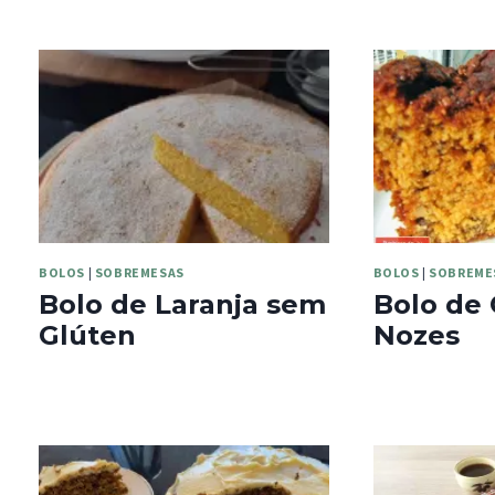
BOLOS
|
SOBREMESAS
BOLOS
|
SOBREME
Bolo de Laranja sem
Bolo de
Glúten
Nozes