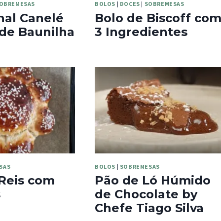
OBREMESAS
BOLOS
|
DOCES
|
SOBREMESAS
nal Canelé
Bolo de Biscoff co
de Baunilha
3 Ingredientes
SAS
BOLOS
|
SOBREMESAS
Reis com
Pão de Ló Húmido
s
de Chocolate by
Chefe Tiago Silva