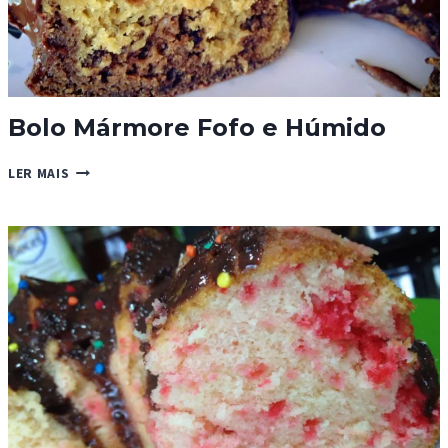
Bolo Mármore Fofo e Húmido
BOLO
LER MAIS
MÁRMORE
FOFO
E
HÚMIDO