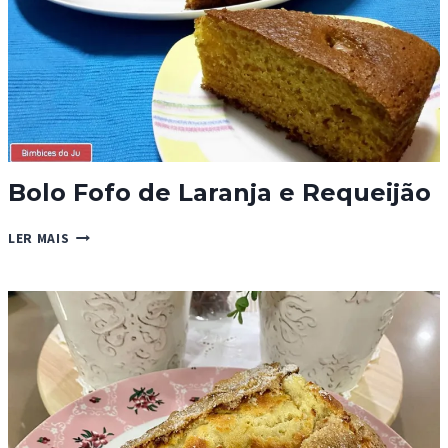
Bolo Fofo de Laranja e Requeijão
BOLO
LER MAIS
FOFO
DE
LARANJA
E
REQUEIJÃO