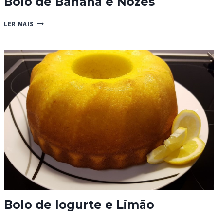
Bolo de Banana e Nozes
BOLO
LER MAIS
DE
BANANA
E
NOZES
Bolo de Iogurte e Limão