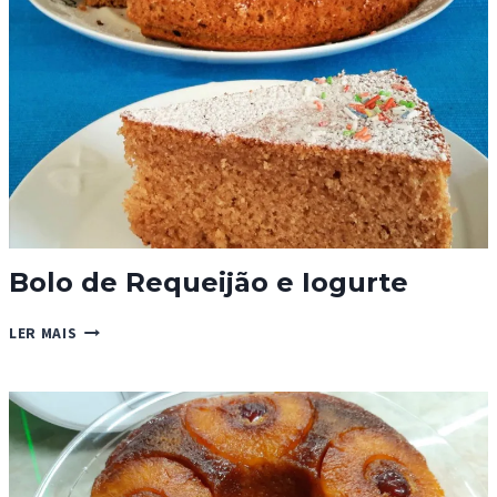
Bolo de Requeijão e Iogurte
BOLO
LER MAIS
DE
REQUEIJÃO
E
IOGURTE